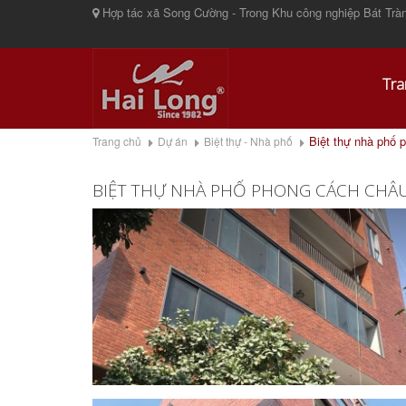
Hợp tác xã Song Cường - Trong Khu công nghiệp Bát Tràn
Tra
Biệt thự nhà phố 
Trang chủ
Dự án
Biệt thự - Nhà phố
BIỆT THỰ NHÀ PHỐ PHONG CÁCH CHÂU