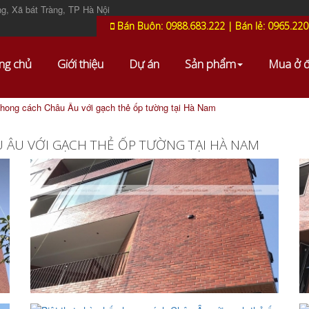
g, Xã bát Tràng, TP Hà Nội
Bán Buôn: 0988.683.222 | Bán lẻ: 0965.220
ng chủ
Giới thiệu
Dự án
Sản phẩm
Mua ở 
phong cách Châu Âu với gạch thẻ ốp tường tại Hà Nam
 ÂU VỚI GẠCH THẺ ỐP TƯỜNG TẠI HÀ NAM