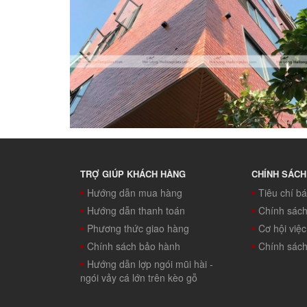
TRỢ GIÚP KHÁCH HÀNG
CHÍNH SÁCH
Hướng dẫn mua hàng
Tiêu chí b
Hướng dẫn thanh toán
Chính sác
Phương thức giao hàng
Cơ hội việ
Chính sách bảo hành
Chính sách 
Hướng dẫn lợp ngói mũi hài -
ngói vảy cá lớn trên kèo gỗ