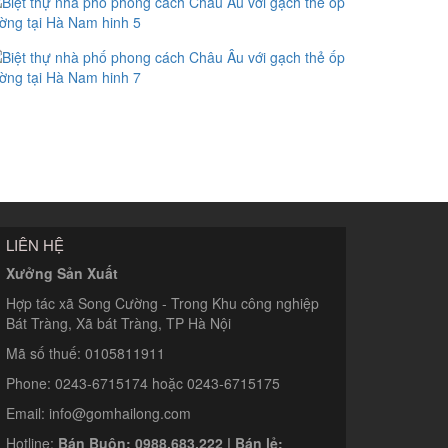
LIÊN HỆ
Xưởng Sản Xuất
Hợp tác xã Song Cường - Trong Khu công nghiệp
Bát Tràng, Xã bát Tràng, TP Hà Nội
Mã số thuế: 0105811911
Phone: 0243-6715174 hoặc 0243-6715175
Email: info@gomhailong.com
Hotline:
Bán Buôn: 0988.683.222 | Bán lẻ: