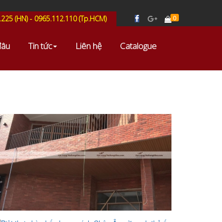
0
.225 (HN) - 0965.112.110 (Tp.HCM)
đâu
Tin tức
Liên hệ
Catalogue