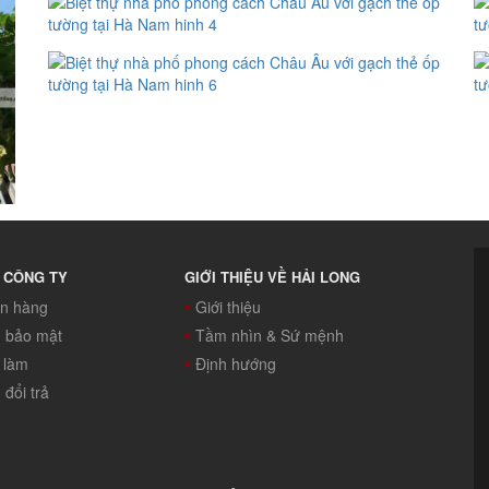
 CÔNG TY
GIỚI THIỆU VỀ HẢI LONG
án hàng
Giới thiệu
h bảo mật
Tầm nhìn & Sứ mệnh
c làm
Định hướng
đổi trả