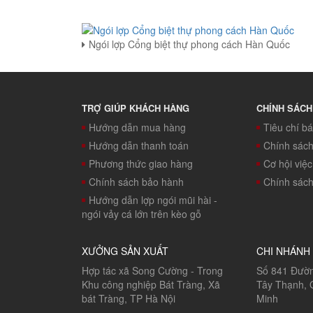
Ngói lợp Cổng biệt thự phong cách Hàn Quốc
TRỢ GIÚP KHÁCH HÀNG
CHÍNH SÁCH
Hướng dẫn mua hàng
Tiêu chí b
Hướng dẫn thanh toán
Chính sác
Phương thức giao hàng
Cơ hội việ
Chính sách bảo hành
Chính sách 
Hướng dẫn lợp ngói mũi hài -
ngói vảy cá lớn trên kèo gỗ
XƯỞNG SẢN XUẤT
CHI NHÁNH 
Hợp tác xã Song Cường - Trong
Số 841 Đườn
Khu công nghiệp Bát Tràng, Xã
Tây Thạnh, 
bát Tràng, TP Hà Nội
Minh