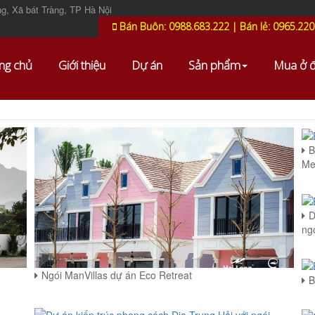
g, Xã bát Tràng, TP Hà Nội
Bán Buôn: 0988.683.222 | Bán lẻ: 0965.220
ng chủ
Giới thiệu
Dự án
Sản phẩm
Mua ở 
B
Me
D
ng
Ngói ManVillas dự án Eco Retreat
B