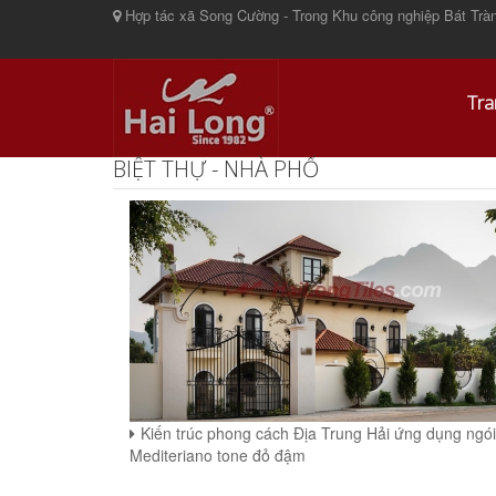
Hợp tác xã Song Cường - Trong Khu công nghiệp Bát Tràn
Tra
BIỆT THỰ - NHÀ PHỐ
Kiến trúc phong cách Địa Trung Hải ứng dụng ngói
Mediteriano tone đỏ đậm