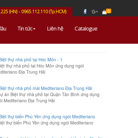
0
.225 (HN) - 0965.112.110 (Tp.HCM)
đâu
Tin tức
Liên hệ
Catalogue
iệt thự nhà phố tại Hóc Môn ứng dụng ngói
diteriano Địa Trung Hải
ự án Biệt thự nhà phố tại Quận Tân Bình ứng dụng
ói Mediteriano Địa Trung Hải
iệt thự biển Phú Yên ứng dụng ngói Mediteriano