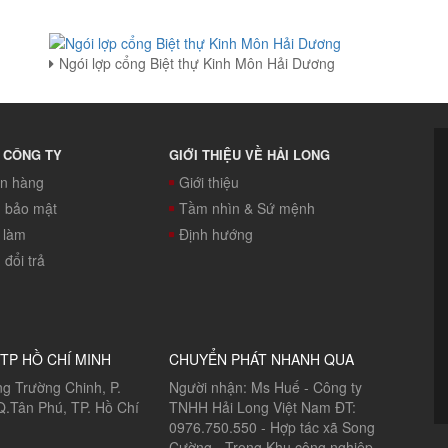
Ngói lợp cổng Biệt thự Kinh Môn Hải Dương
 CÔNG TY
GIỚI THIỆU VỀ HẢI LONG
án hàng
Giới thiệu
h bảo mật
Tầm nhìn & Sứ mệnh
c làm
Định hướng
đổi trả
TP HỒ CHÍ MINH
CHUYỂN PHÁT NHANH QUA
g Trường Chinh, P.
Người nhận: Ms Huế - Công ty
Q.Tân Phú, TP. Hồ Chí
TNHH Hải Long Việt Nam ĐT:
0976.750.550 - Hợp tác xã Song
Cường - Trong Khu công nghiệp