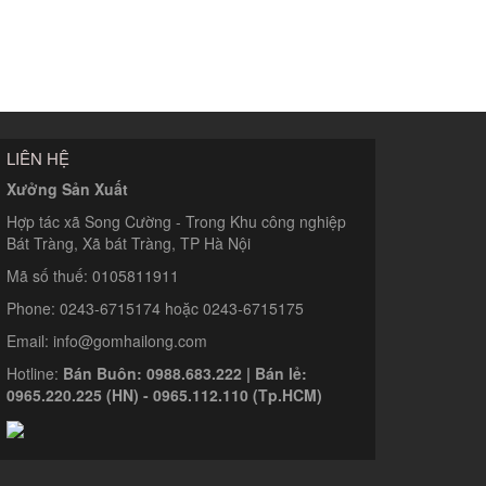
LIÊN HỆ
Xưởng Sản Xuất
Hợp tác xã Song Cường - Trong Khu công nghiệp
Bát Tràng, Xã bát Tràng, TP Hà Nội
Mã số thuế: 0105811911
Phone: 0243-6715174 hoặc 0243-6715175
Email: info@gomhailong.com
Hotline:
Bán Buôn: 0988.683.222 | Bán lẻ:
0965.220.225 (HN) - 0965.112.110 (Tp.HCM)