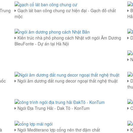
 Trung
Gạch lát ban công chung cư hiện đại - Gạch đỏ chất
B
mộc
Hả
Kiến trúc nhà phố phong cách Nhật với ngói Âm Dương
D
BleuFonte - Dự án tại Hà Nội
N
uốc
Ngói âm dương đất nung decor ngoại thất nghệ thuật
D
th
Ngói Địa Trung Hải - Dak Tô - KonTum
C
Đà
Ngói Mediterano lợp cổng nên thơ đậm chất
K