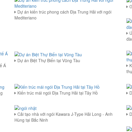
G
Dự án kiến trúc phong cách Địa Trung Hải với ngói
Mediteriano
Ứ
đà
Dự án Biệt Thự Biển tại Vũng Tàu
tế Á
K
th
ng
Kiến trúc mái ngói Địa Trung Hải tại Tây Hồ
D
Cải tạo nhà với ngói Kawara J-Type Hải Long - Anh
D
Hùng tại Bắc Ninh