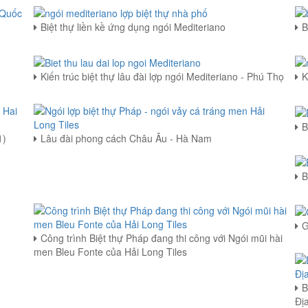
Biệt thự liền kề ứng dụng ngói Mediteriano
B
Kiến trúc biệt thự lâu đài lợp ngói Mediteriano - Phú Thọ
K
B
1)
Lâu đài phong cách Châu Âu - Hà Nam
B
G
Công trình Biệt thự Pháp đang thi công với Ngói mũi hài
men Bleu Fonte của Hải Long Tiles
B
Đị