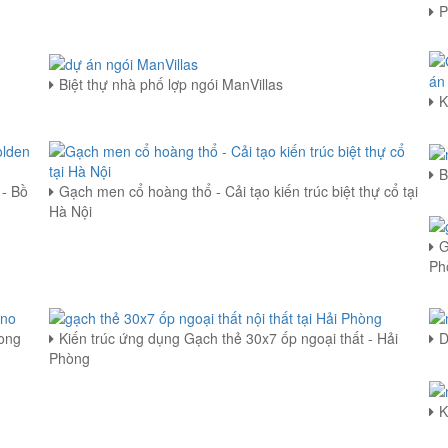
P
Biệt thự nhà phố lợp ngói ManVillas
K
B
 - Bồ
Gạch men cổ hoàng thổ - Cải tạo kiến trúc biệt thự cổ tại
Hà Nội
G
Ph
Long
Kiến trúc ứng dụng Gạch thẻ 30x7 ốp ngoại thất - Hải
D
Phòng
K