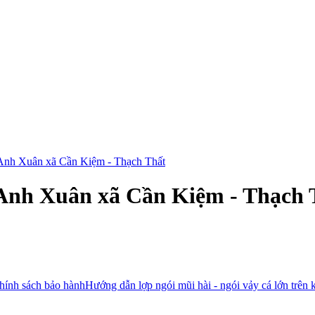
- Anh Xuân xã Cần Kiệm - Thạch Thất
- Anh Xuân xã Cần Kiệm - Thạch 
hính sách bảo hành
Hướng dẫn lợp ngói mũi hài - ngói vảy cá lớn trên 