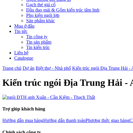
Gạch thẻ giả cổ
Đầu đao mái & Gốm kiến trúc tâm linh
Phụ kiện ngói lợp
Sản phẩm khác
Mua ở đâu
Tin tức
Tin công ty
Tin sản phẩm
Tin kiến trúc
Liên hệ
Catalogue
Trang chủ
Dự án
Biệt thự - Nhà phố
Kiến trúc ngói Địa Trung Hải 
Kiến trúc ngói Địa Trung Hải 
Trợ giúp khách hàng
Hướng dẫn mua hàng
Hướng dẫn thanh toán
Phương thức giao hàng
C
Chính sách công ty