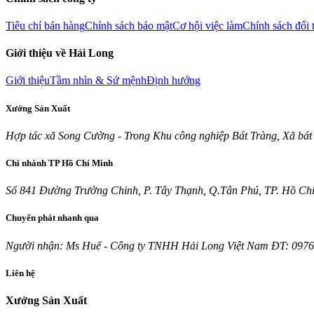
Tiêu chí bán hàng
Chính sách bảo mật
Cơ hội việc làm
Chính sách đổi 
Giới thiệu về Hải Long
Giới thiệu
Tầm nhìn & Sứ mệnh
Định hướng
Xưởng Sản Xuất
Hợp tác xã Song Cường - Trong Khu công nghiệp Bát Tràng, Xã bát
Chi nhánh TP Hồ Chí Minh
Số 841 Đường Trường Chinh, P. Tây Thạnh, Q.Tân Phú, TP. Hồ Ch
Chuyển phát nhanh qua
Người nhận: Ms Huế - Công ty TNHH Hải Long Việt Nam ĐT: 0976.
Liên hệ
Xưởng Sản Xuất