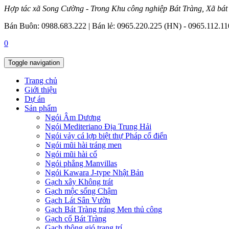
Hợp tác xã Song Cường - Trong Khu công nghiệp Bát Tràng, Xã bát
Bán Buôn: 0988.683.222 | Bán lẻ: 0965.220.225 (HN) - 0965.112.
0
Toggle navigation
Trang chủ
Giới thiệu
Dự án
Sản phẩm
Ngói Âm Dương
Ngói Mediteriano Địa Trung Hải
Ngói vảy cá lợp biệt thự Pháp cổ điển
Ngói mũi hài tráng men
Ngói mũi hài cổ
Ngói phẳng Manvillas
Ngói Kawara J-type Nhật Bản
Gạch xây Không trát
Gạch mộc sống Chậm
Gạch Lát Sân Vườn
Gạch Bát Tràng tráng Men thủ công
Gạch cổ Bát Tràng
Gạch thông gió trang trí