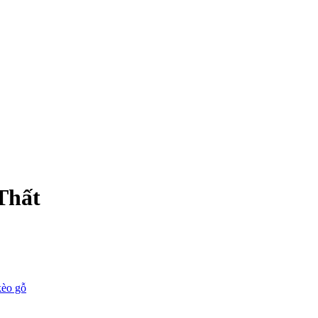
Thất
kèo gỗ