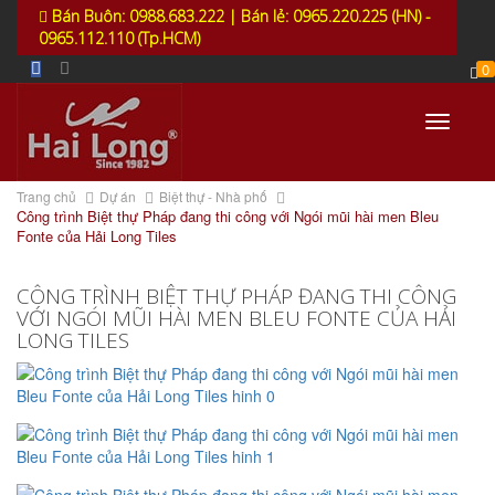
Bán Buôn: 0988.683.222 | Bán lẻ: 0965.220.225 (HN) -
0965.112.110 (Tp.HCM)
0
Toggle
navigati
Trang chủ
Dự án
Biệt thự - Nhà phố
Công trình Biệt thự Pháp đang thi công với Ngói mũi hài men Bleu
Fonte của Hải Long Tiles
CÔNG TRÌNH BIỆT THỰ PHÁP ĐANG THI CÔNG
VỚI NGÓI MŨI HÀI MEN BLEU FONTE CỦA HẢI
LONG TILES