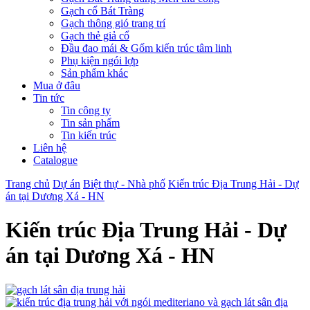
Gạch cổ Bát Tràng
Gạch thông gió trang trí
Gạch thẻ giả cổ
Đầu đao mái & Gốm kiến trúc tâm linh
Phụ kiện ngói lợp
Sản phẩm khác
Mua ở đâu
Tin tức
Tin công ty
Tin sản phẩm
Tin kiến trúc
Liên hệ
Catalogue
Trang chủ
Dự án
Biệt thự - Nhà phố
Kiến trúc Địa Trung Hải - Dự
án tại Dương Xá - HN
Kiến trúc Địa Trung Hải - Dự
án tại Dương Xá - HN