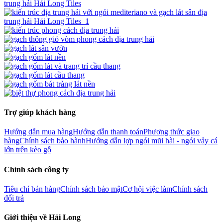
Trợ giúp khách hàng
Hướng dẫn mua hàng
Hướng dẫn thanh toán
Phương thức giao
hàng
Chính sách bảo hành
Hướng dẫn lợp ngói mũi hài - ngói vảy cá
lớn trên kèo gỗ
Chính sách công ty
Tiêu chí bán hàng
Chính sách bảo mật
Cơ hội việc làm
Chính sách
đổi trả
Giới thiệu về Hải Long