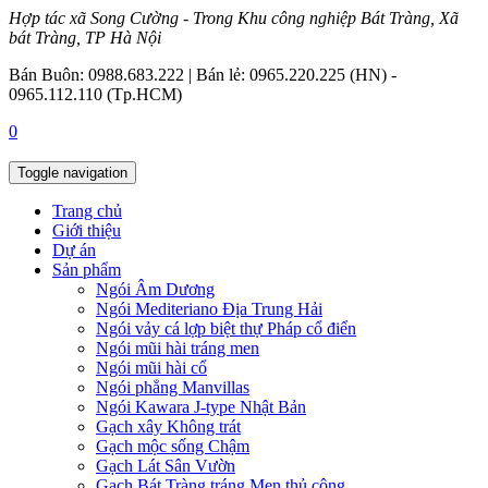
Hợp tác xã Song Cường - Trong Khu công nghiệp Bát Tràng, Xã
bát Tràng, TP Hà Nội
Bán Buôn: 0988.683.222 | Bán lẻ: 0965.220.225 (HN) -
0965.112.110 (Tp.HCM)
0
Toggle navigation
Trang chủ
Giới thiệu
Dự án
Sản phẩm
Ngói Âm Dương
Ngói Mediteriano Địa Trung Hải
Ngói vảy cá lợp biệt thự Pháp cổ điển
Ngói mũi hài tráng men
Ngói mũi hài cổ
Ngói phẳng Manvillas
Ngói Kawara J-type Nhật Bản
Gạch xây Không trát
Gạch mộc sống Chậm
Gạch Lát Sân Vườn
Gạch Bát Tràng tráng Men thủ công