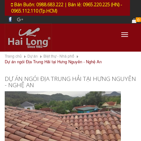
Bán Buôn: 0988.683.222 | Bán lẻ: 0965.220.225 (HN) -
0965.112.110 (Tp.HCM)
0
Toggle
navigati
Trang chủ
Dự án
Biệt thự - Nhà phố
Dự án ngói Địa Trung Hải tại Hưng Nguyên - Nghệ An
DỰ ÁN NGÓI ĐỊA TRUNG HẢI TẠI HƯNG NGUYÊN
- NGHỆ AN