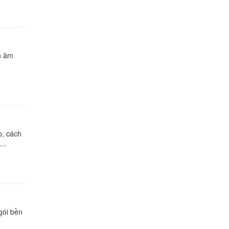
n âm
p, cách
..
gói bền