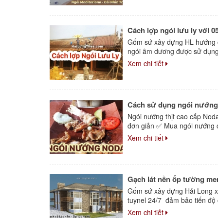
Cách lợp ngói lưu ly với 
Gốm sứ xây dựng HL hướng dẫn
ngói âm dương được sử dụng nh
Xem chi tiết
Cách sử dụng ngói nướng th
Ngói nướng thịt cao cấp Nod
đơn giản ✅ Mua ngói nướng ca
Xem chi tiết
Gạch lát nền ốp tường men
Gốm sứ xây dựng Hải Long xư
tuynel 24/7 đảm bảo tiến độ
Xem chi tiết