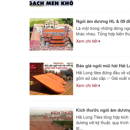
Ngói âm dương HL & 09 điề
Là một trong những dòng ngó
khác nhau. Tổng hợp kiến thức
Xem chi tiết
Báo giá ngói mũi hài Hải L
Hải Long tiles đứng đầu về v
gốm sứ cao cấp ✅ Giá xuất xư
Xem chi tiết
Kích thước ngói âm dươn
Hải Long Tiles tông hợp kíc
dương với kỹ thuật, quy trìn
lợ...