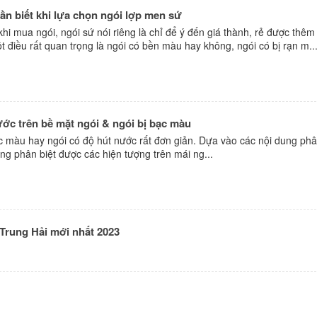
cần biết khi lựa chọn ngói lợp men sứ
khi mua ngói, ngói sứ nói riêng là chỉ để ý đến giá thành, rẻ được thêm
 điều rất quan trọng là ngói có bền màu hay không, ngói có bị rạn m..
ước trên bề mặt ngói & ngói bị bạc màu
c màu hay ngói có độ hút nước rất đơn giản. Dựa vào các nội dung phâ
ng phân biệt được các hiện tượng trên mái ng...
Trung Hải mới nhất 2023