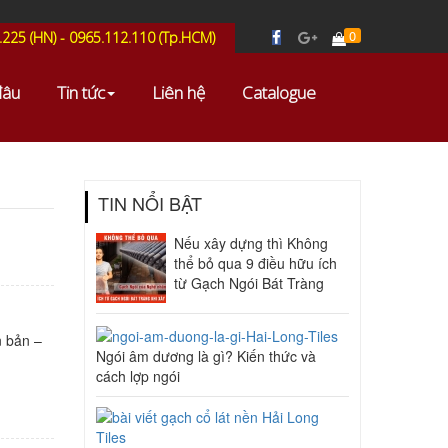
0
.225 (HN) - 0965.112.110 (Tp.HCM)
đâu
Tin tức
Liên hệ
Catalogue
TIN NỔI BẬT
Nếu xây dựng thì Không
thể bỏ qua 9 điều hữu ích
từ Gạch Ngói Bát Tràng
n bản –
Ngói âm dương là gì? Kiến thức và
cách lợp ngói