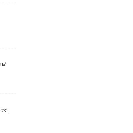
t kế
trời,