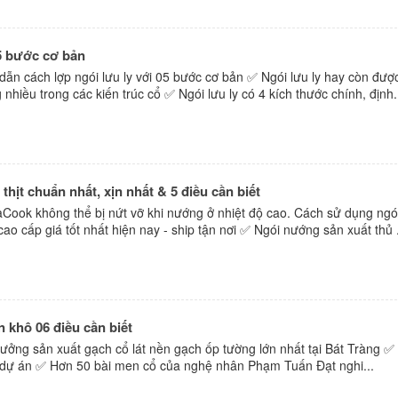
05 bước cơ bản
 cách lợp ngói lưu ly với 05 bước cơ bản ✅ Ngói lưu ly hay còn được
iều trong các kiến trúc cổ ✅ Ngói lưu ly có 4 kích thước chính, định.
ịt chuẩn nhất, xịn nhất & 5 điều cần biết
aCook không thể bị nứt vỡ khi nướng ở nhiệt độ cao. Cách sử dụng ng
o cấp giá tốt nhất hiện nay - ship tận nơi ✅ Ngói nướng sản xuất thủ .
 khô 06 điều cần biết
ởng sản xuất gạch cổ lát nền gạch ốp tường lớn nhất tại Bát Tràng ✅
 dự án ✅ Hơn 50 bài men cổ của nghệ nhân Phạm Tuấn Đạt nghi...