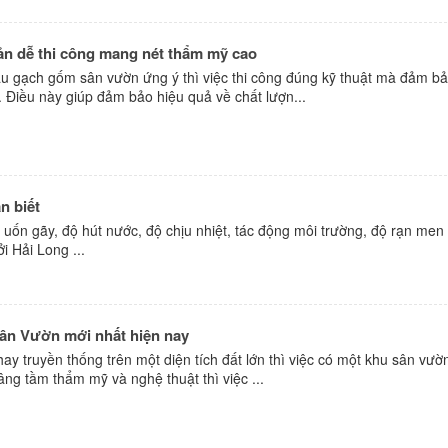
iản dễ thi công mang nét thẩm mỹ cao
̃u gạch gốm sân vườn ứng ý thì việc thi công đúng kỹ thuật mà đảm ba
. Điều này giúp đảm bảo hiệu quả về chất lượn...
n biết
g uốn gãy, độ hút nước, độ chịu nhiệt, tác động môi trường, độ rạn men .
i Hải Long ...
Sân Vườn mới nhất hiện nay
 hay truyền thống trên một diện tích đất lớn thì việc có một khu sân vườn
âng tầm thẩm mỹ và nghệ thuật thì việc ...