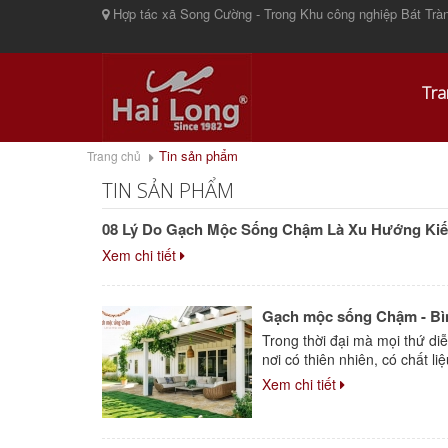
Hợp tác xã Song Cường - Trong Khu công nghiệp Bát Tràn
Tra
Tin sản phẩm
Trang chủ
TIN SẢN PHẨM
08 Lý Do Gạch Mộc Sống Chậm Là Xu Hướng Kiến
Xem chi tiết
Gạch mộc sống Chậm - Bình
Trong thời đại mà mọi thứ di
nơi có thiên nhiên, có chất li
Xem chi tiết