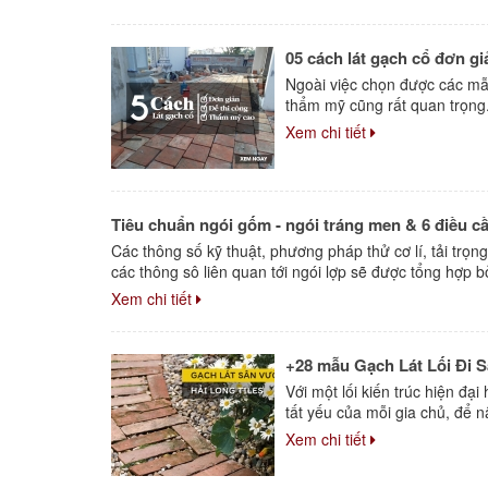
05 cách lát gạch cổ đơn g
Ngoài việc chọn được các mâ
thẩm mỹ cũng rất quan trọng
Xem chi tiết
Tiêu chuẩn ngói gốm - ngói tráng men & 6 điều cầ
Các thông số kỹ thuật, phương pháp thử cơ lí, tải trọn
các thông sô liên quan tới ngói lợp sẽ được tổng hợp bở
Xem chi tiết
+28 mẫu Gạch Lát Lối Đi 
Với một lối kiến trúc hiện đại
tất yếu của mỗi gia chủ, để n
Xem chi tiết