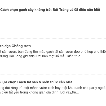
 Cách chọn gạch xây không trát Bát Tràng và 08 điều cần biết
ờn đẹp Chống trơn
t sân vườn, bạn đang tìm mẫu gạch lát sân vườn đẹp phù hợp cho thiế
ựng Hải Long giới thiệu tới bạn một số mẫu kiến trúc...
h lựa chọn Gạch lát sân & kiến thức cần biết
ng đất rộng thì một mảnh vườn xinh hay một khu dành cho party ngoài 
iều tất yếu trong không gian gia đình. Bởi vậy,&n...