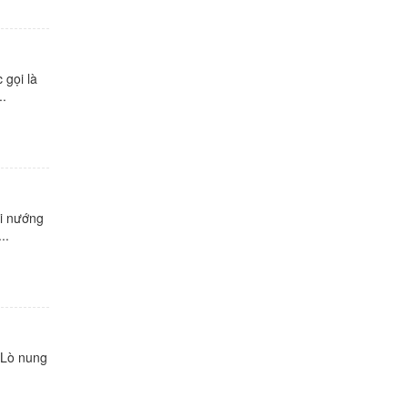
 gọi là
..
ói nướng
..
 Lò nung