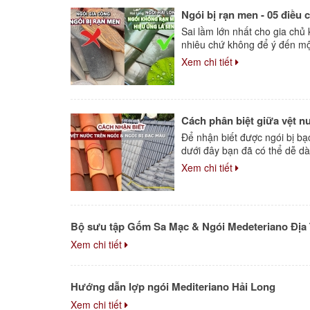
Ngói bị rạn men - 05 điều 
Sai lầm lớn nhất cho gia chủ 
nhiêu chứ không để ý đến một
Xem chi tiết
Cách phân biệt giữa vệt n
Để nhận biết được ngói bị bạ
dưới đây bạn đã có thể dễ dà
Xem chi tiết
Bộ sưu tập Gốm Sa Mạc & Ngói Medeteriano Địa 
Xem chi tiết
Hướng dẫn lợp ngói Mediteriano Hải Long
Xem chi tiết