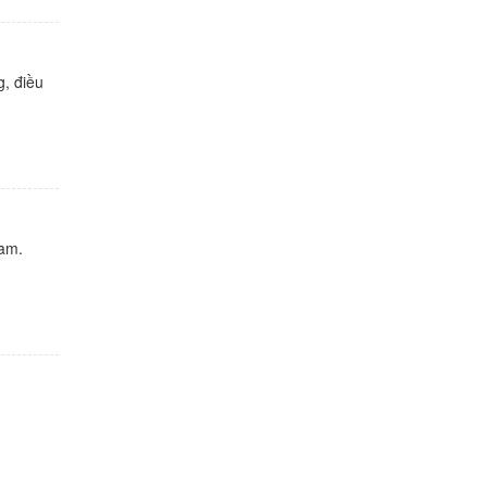
g, điều
nam.