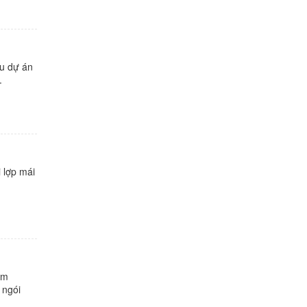
ều dự án
.
 lợp mái
âm
 ngói