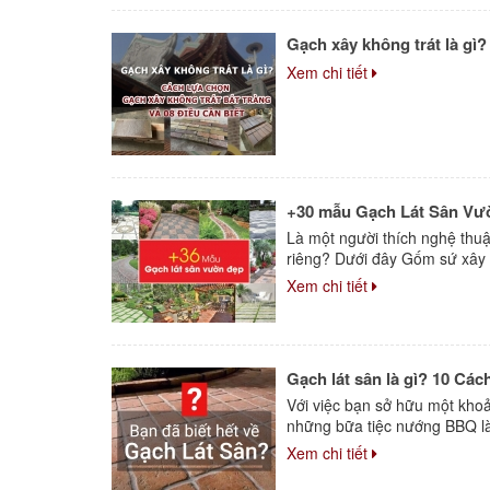
Gạch xây không trát là gì?
Xem chi tiết
+30 mẫu Gạch Lát Sân Vư
Là một người thích nghệ thuậ
riêng? Dưới đây Gốm sứ xây d
Xem chi tiết
Gạch lát sân là gì? 10 Các
Với việc bạn sở hữu một khoả
những bữa tiệc nướng BBQ là đ
Xem chi tiết