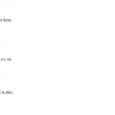
̉o được
v.v. và
 là điều