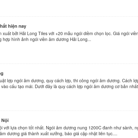
hất hiện nay
xuất bởi Hải Long Tiles với +20 mẫu ngói diềm chọn lọc. Giá ngói viề
g hợp hình ảnh ngói viền âm dương Hải Long...
ng
huật lợp ngói âm dương, quy cách lợp, thi công ngói âm dương. Cách lợ
vào cấu tạo mái. Dưới đây là quy cách lợp ngói âm dương cơ bản nhất.
 Nội
i với lựa chọn tốt nhất. Ngói âm dương nung 1200C đanh như sành, n
m dương giá thành xuất xưởng, báo giá cập nhật liên tục....