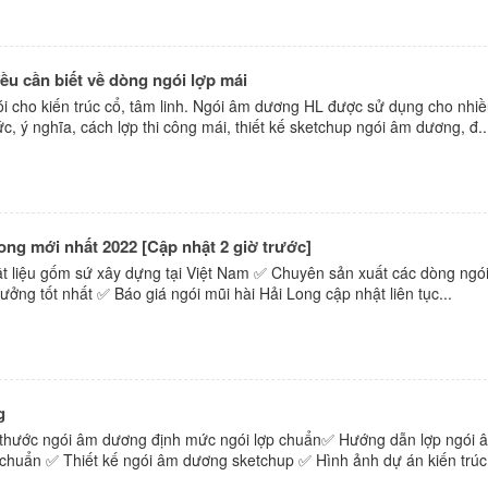
u cần biết về dòng ngói lợp mái
i cho kiến trúc cổ, tâm linh. Ngói âm dương HL được sử dụng cho nhi
, ý nghĩa, cách lợp thi công mái, thiết kế sketchup ngói âm dương, đ..
ong mới nhất 2022 [Cập nhật 2 giờ trước]
ật liệu gốm sứ xây dựng tại Việt Nam ✅ Chuyên sản xuất các dòng ngói
ởng tốt nhất ✅ Báo giá ngói mũi hài Hải Long cập nhật liên tục...
g
h thước ngói âm dương định mức ngói lợp chuẩn✅ Hướng dẫn lợp ngói 
h chuẩn ✅ Thiết kế ngói âm dương sketchup ✅ Hình ảnh dự án kiến trúc