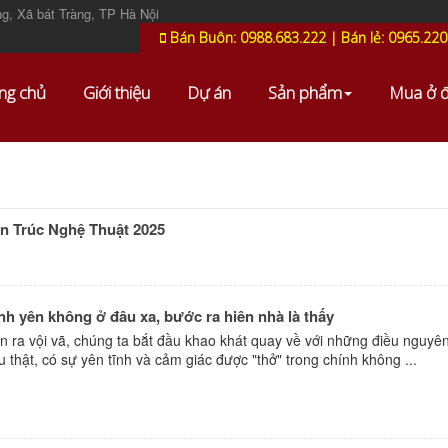
g, Xã bát Tràng, TP Hà Nội
Bán Buôn: 0988.683.222 | Bán lẻ: 0965.220
ng chủ
Giới thiệu
Dự án
Sản phẩm
Mua ở 
 Trúc Nghệ Thuật 2025
 yên không ở đâu xa, bước ra hiên nhà là thấy
ễn ra vội vã, chúng ta bắt đầu khao khát quay về với những điều nguyê
ệu thật, có sự yên tĩnh và cảm giác được "thở" trong chính không ...