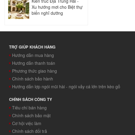
Kiến trúc Địa Trung Hải -
Xu hướng mơi cho Biệt thự
biển nghỉ dưỡng
TRỢ GIÚP KHÁCH HÀNG
Hướng dẫn mua hàng
Hướng dẫn thanh toán
Phương thức giao hàng
Chính sách bảo hành
Hướng dẫn lợp ngói mũi hài - ngói vảy cá lớn trên kèo gỗ
CHÍNH SÁCH CÔNG TY
Tiêu chí bán hàng
Chính sách bảo mật
Cơ hội việc làm
Chính sách đổi trả