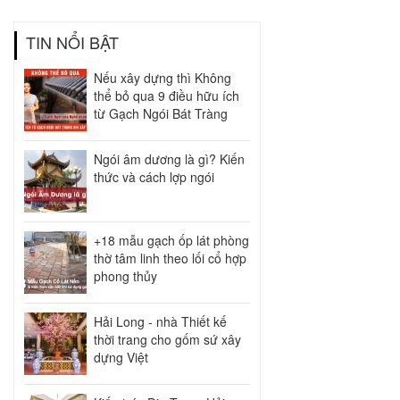
TIN NỔI BẬT
Nếu xây dựng thì Không
thể bỏ qua 9 điều hữu ích
từ Gạch Ngói Bát Tràng
Ngói âm dương là gì? Kiến
thức và cách lợp ngói
+18 mẫu gạch ốp lát phòng
thờ tâm linh theo lối cổ hợp
phong thủy
Hải Long - nhà Thiết kế
thời trang cho gốm sứ xây
dựng Việt