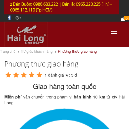
Bán Buôn: 0988.683.222 | Bán lẻ: 0965.220.225 (HN) -
0965.112.110 (Tp.HCM)
0
Toggle
navigati
Phương thức giao hàng
Trang chủ
Trợ giúp khách hàng
Phương thức giao hàng
1
đánh giá ★:
5
đ
Giao hàng toàn quốc
Miễn phí
vận chuyển trong phạm vi
bán kính 10 km
từ cty Hải
Long