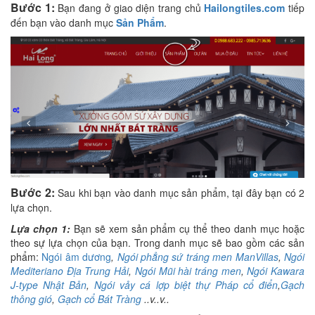
Bước 1:
Bạn đang ở giao diện trang chủ
Hailongtiles.com
tiếp
đến bạn vào danh mục
Sản Phẩm
.
Bước 2:
Sau khi bạn vào danh mục sản phẩm, tại đây bạn có 2
lựa chọn.
Lựa chọn 1:
Bạn sẽ xem sản phẩm cụ thể theo danh mục hoặc
theo sự lựa chọn của bạn. Trong danh mục sẽ bao gồm các sản
phẩm:
Ngói âm dương
,
Ngói phẳng sứ tráng men ManVillas
,
Ngói
Mediteriano Địa Trung Hải
,
Ngói Mũi hài tráng men
,
Ngói Kawara
J-type Nhật Bản
,
Ngói vảy cá lợp biệt thự Pháp cổ điển
,
Gạch
thông gió
,
Gạch cổ Bát Tràng
..v..v..