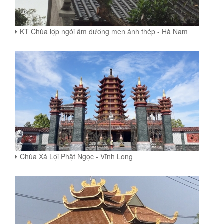
KT Chùa lợp ngói âm dương men ánh thép - Hà Nam
Chùa Xá Lợi Phật Ngọc - Vĩnh Long