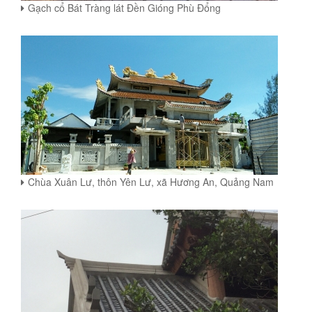
Gạch cổ Bát Tràng lát Đền Gióng Phù Đổng
Chùa Xuân Lư, thôn Yên Lư, xã Hương An, Quảng Nam