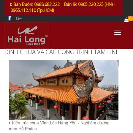
Bán Buôn: 0988.683.222 | Bán lẻ: 0965.220.225 (HN) -
0965.112.110 (Tp.HCM)
0
Toggle
navigati
ĐÌNH CHÙA VÀ CÁC CÔNG TRÌNH TÂM LINH
Kiến trúc chùa Vĩnh Lộc Hưng Yên - Ngói âm dương
men Hổ Phách