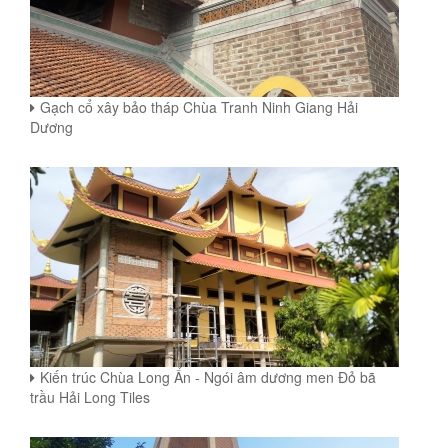
Gạch cổ xây bảo tháp Chùa Tranh Ninh Giang Hải
Dương
Kiến trúc Chùa Long Ẩn - Ngói âm dương men Đỏ bã
trầu Hải Long Tiles