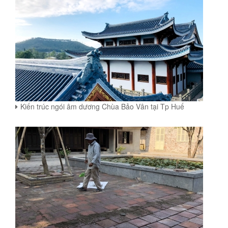
Kiến trúc ngói âm dương Chùa Bảo Vân tại Tp Huế