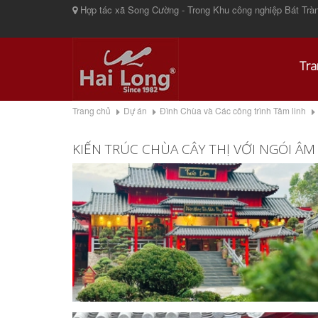
Hợp tác xã Song Cường - Trong Khu công nghiệp Bát Tràn
Tra
Trang chủ
Dự án
Đình Chùa và Các công trình Tâm linh
KIẾN TRÚC CHÙA CÂY THỊ VỚI NGÓI Â