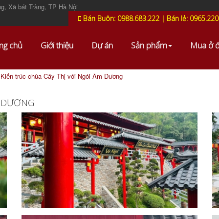
g, Xã bát Tràng, TP Hà Nội
Bán Buôn: 0988.683.222 | Bán lẻ: 0965.220
ng chủ
Giới thiệu
Dự án
Sản phẩm
Mua ở 
Kiến trúc chùa Cây Thị với Ngói Âm Dương
M DƯƠNG