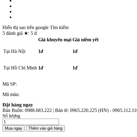
Hiển thị sao trên google Tìm kiếm
5
đánh giá ★:
5
đ
Giá khuyến mại
Giá niêm yết
Tại Hà Nội
1
đ
1
đ
Tại Hồ Chí Minh
1
đ
1
đ
Mã SP:
Mã màu:
Đặt hàng ngay
Bán Buôn: 0988.683.222 | Bán lẻ: 0965.220.225 (HN) - 0965.112.
Số lượng
Mua ngay
Thêm vào giỏ hàng