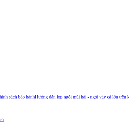
hính sách bảo hành
Hướng dẫn lợp ngói mũi hài - ngói vảy cá lớn trên 
trả