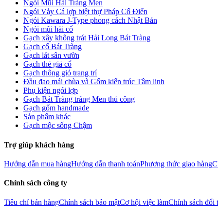
Ngói Mũi Hài Tráng Men
Ngói Vảy Cá lợp biệt thự Pháp Cổ Điển
Ngói Kawara J-Type phong cách Nhật Bản
Ngói mũi hài cổ
Gạch xây không trát Hải Long Bát Tràng
Gạch cổ Bát Tràng
Gạch lát sân vườn
Gạch thẻ giả cổ
Gạch thông gió trang trí
Đầu đao mái chùa và Gốm kiến trúc Tâm linh
Phụ kiện ngói lợp
Gạch Bát Tràng tráng Men thủ công
Gạch gốm handmade
Sản phẩm khác
Gạch mộc sống Chậm
Trợ giúp khách hàng
Hướng dẫn mua hàng
Hướng dẫn thanh toán
Phương thức giao hàng
C
Chính sách công ty
Tiêu chí bán hàng
Chính sách bảo mật
Cơ hội việc làm
Chính sách đổi 