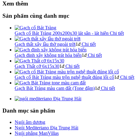
Xem thêm
Sản phẩm cùng danh mục
Gạch cổ Bát Tràng 200x200x30 lát sân - lát hiên
Chi tiết
Gạch thất xây lầu thờ ngoài trời
1
đ
Chi tiết
Gạch đinh xây không trát hỏa biến
1
đ
Chi tiết
Gạch Thất cỡ 6x15x30
1
đ
Chi tiết
Gạch cổ Bát Tràng màu trộn nghệ thuật đúng lối cổ
1
đ
Chi tiết
Gạch Bát Tràng màu cam đất (Tone đậm)
1
đ
Chi tiết
Danh mục sản phẩm
Ngói âm dương
Ngói Mediteriano Địa Trung Hải
Ngói phẳng ManVillas