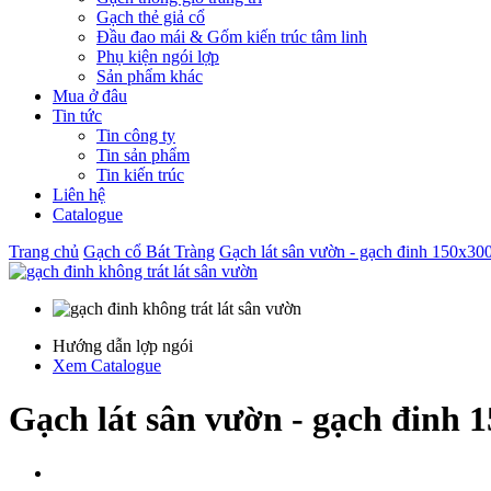
Gạch thẻ giả cổ
Đầu đao mái & Gốm kiến trúc tâm linh
Phụ kiện ngói lợp
Sản phẩm khác
Mua ở đâu
Tin tức
Tin công ty
Tin sản phẩm
Tin kiến trúc
Liên hệ
Catalogue
Trang chủ
Gạch cổ Bát Tràng
Gạch lát sân vườn - gạch đinh 150x300
Hướng dẫn lợp ngói
Xem Catalogue
Gạch lát sân vườn - gạch đinh 