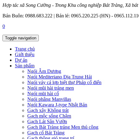
Hợp tác xã Song Cường - Trong Khu công nghiệp Bát Tràng, Xã bát
Bán Buôn: 0988.683.222 | Bán lẻ: 0965.220.225 (HN) - 0965.112.
0
Toggle navigation
Trang chủ
Giới thiệu
Dự án
Sản phẩm
Ngói Âm Dương
Ngói Mediteriano Địa Trung Hải
Ngói vảy cá lợp biệt thự Pháp cổ điển
Ngói mũi hài tráng men
Ngói mũi hài cổ
Ngói phẳng Manvillas
Ngói Kawara J-type Nhật Bản
Gạch xây Không trát
Gạch mộc sống Chậm
Gạch Lát Sân Vườn
Gạch Bát Tràng tráng Men thủ công
Gạch cổ Bát Tràng
Gạch thông gió trang trí