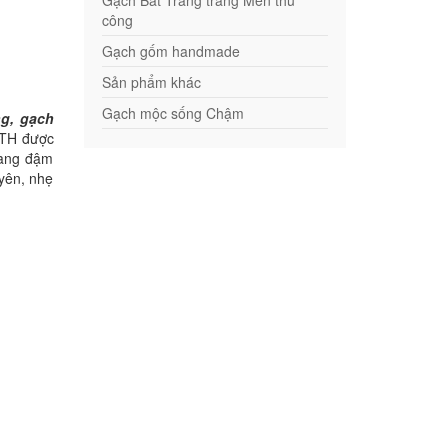
Gạch Bát Tràng tráng Men thủ
công
Gạch gốm handmade
Sản phẩm khác
Gạch mộc sống Chậm
g, gạch
 ĐTH được
 mang đậm
yên, nhẹ