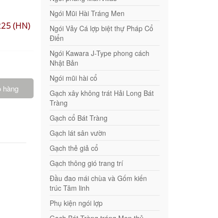
Ngói Mũi Hài Tráng Men
225 (HN)
Ngói Vảy Cá lợp biệt thự Pháp Cổ
Điển
Ngói Kawara J-Type phong cách
Nhật Bản
Ngói mũi hài cổ
ỏ hàng
Gạch xây không trát Hải Long Bát
Tràng
Gạch cổ Bát Tràng
Gạch lát sân vườn
Gạch thẻ giả cổ
Gạch thông gió trang trí
Đầu đao mái chùa và Gốm kiến
trúc Tâm linh
Phụ kiện ngói lợp