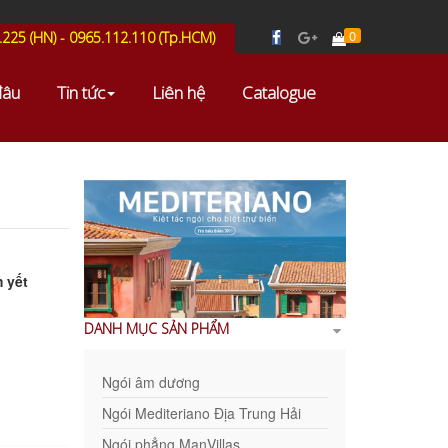
0
.225 (HN) - 0965.112.110 (Tp.HCM)
đâu
Tin tức
Liên hệ
Catalogue
 yết
DANH MỤC SẢN PHẨM
Ngói âm dương
Ngói Mediteriano Địa Trung Hải
Ngói phẳng ManVillas