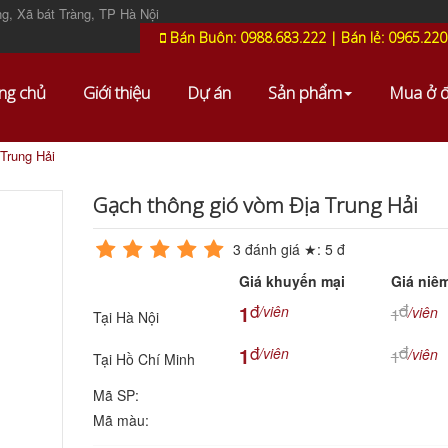
g, Xã bát Tràng, TP Hà Nội
Bán Buôn: 0988.683.222 | Bán lẻ: 0965.220
ng chủ
Giới thiệu
Dự án
Sản phẩm
Mua ở 
Trung Hải
Gạch thông gió vòm Địa Trung Hải
3
đánh giá ★:
5
đ
Giá khuyến mại
Giá niêm
đ
đ
1
/viên
/viên
1
Tại Hà Nội
đ
đ
1
/viên
/viên
1
Tại Hồ Chí Minh
Mã SP:
Mã màu: