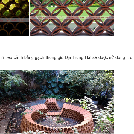
g trí tiểu cảnh bằng gạch thông gió Địa Trung Hải sẽ được sử dụng ít đ