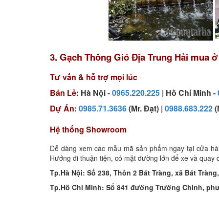
3. Gạch Thông Gió Địa Trung Hải mua ở
Tư vấn & hỗ trợ mọi lúc
Bán Lẻ:
Hà Nội -
0965.220.225
| Hồ Chí Minh -
Dự Án:
0985.71.3636
(Mr. Đạt) |
0988.683.222
(
Hệ thống Showroom
Dễ dàng xem các mẫu mã sản phẩm ngay tại cửa hàng
Hướng đi thuận tiện, có mặt đường lớn để xe và quay 
Tp.Hà Nội: Số 238, Thôn 2 Bát Tràng, xã Bát Tràn
Tp.Hồ Chí Minh: Số 841 đường Trường Chinh, ph