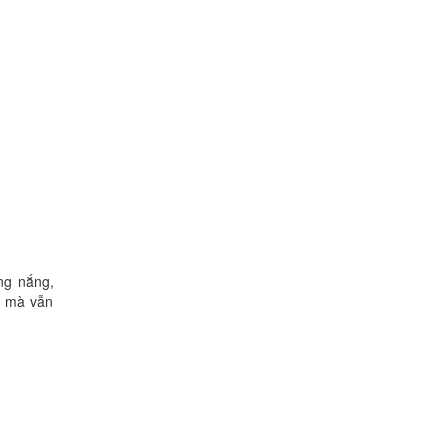
ng nắng,
c mà vẫn