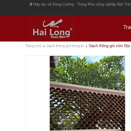
Hợp tác xã Song Cường - Trong Khu công nghiệp Bát Tràn
Tra
Gạch thông gió vòm Địa 
Trang chủ
Gạch thông gió trang trí