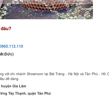
 đâu?
0965.112.110
Mr.Đức)
 với chi nhánh Showroom tại Bát Tràng - Hà Nội và Tân Phú - Hồ C
đầu dễ dàng.
g, huyện Gia Lâm
ường Tây Thạnh, quận Tân Phú