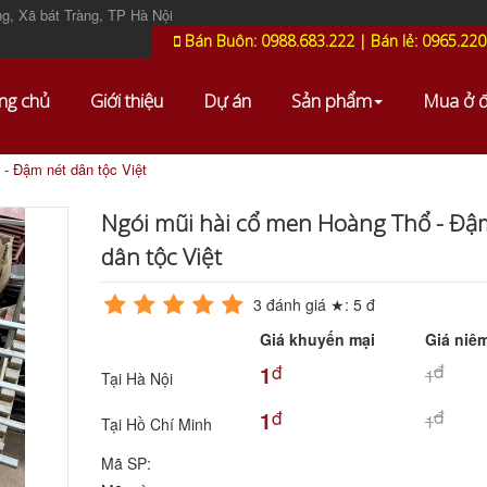
g, Xã bát Tràng, TP Hà Nội
Bán Buôn: 0988.683.222 | Bán lẻ: 0965.220
ng chủ
Giới thiệu
Dự án
Sản phẩm
Mua ở 
- Đậm nét dân tộc Việt
Ngói mũi hài cổ men Hoàng Thổ - Đậ
dân tộc Việt
3
đánh giá ★:
5
đ
Giá khuyến mại
Giá niêm
đ
đ
1
1
Tại Hà Nội
đ
đ
1
1
Tại Hồ Chí Minh
Mã SP: