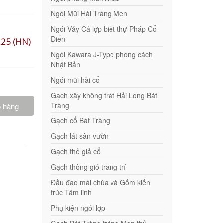
Ngói Mũi Hài Tráng Men
Ngói Vảy Cá lợp biệt thự Pháp Cổ
Điển
225 (HN)
Ngói Kawara J-Type phong cách
Nhật Bản
Ngói mũi hài cổ
Gạch xây không trát Hải Long Bát
Tràng
ỏ hàng
Gạch cổ Bát Tràng
Gạch lát sân vườn
Gạch thẻ giả cổ
Gạch thông gió trang trí
Đầu đao mái chùa và Gốm kiến
trúc Tâm linh
Phụ kiện ngói lợp