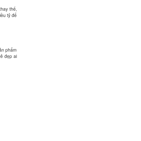
thay thế,
iều tỷ để
sản phẩm
ẻ đẹp ai