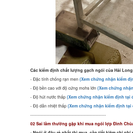
Các kiểm định chất lượng gạch ngói của Hải Long 
- Đặc tính chống rạn men
(Xem chứng nhận kiểm địn
- Độ bền cao với độ cứng mohs lớn
(Xem chứng nhận 
- Độ hút nước thấp
(Xem chứng nhận kiểm định tại 
- Độ dẫn nhiệt thấp
(Xem chứng nhận kiểm định tại 
---------------------------------------------------
02 Sai lầm thường gặp khi mua ngói lợp Đình Chùa
- Ngói ở đâu rẻ nhất thì mua, cần tiết kiệm chi phí 