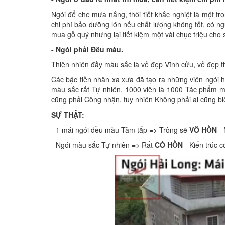
Ngói để che mưa nắng, thời tiết khắc nghiệt là một tr
chi phí bảo dưỡng lớn nếu chất lượng không tốt, có ng
mua gỗ quý nhưng lại tiết kiệm một vài chục triệu cho
- Ngói phải Đều màu.
Thiên nhiên đầy màu sắc là vẻ đẹp Vĩnh cửu, vẻ đẹp th
Các bậc tiền nhân xa xưa đã tạo ra những viên ngói 
màu sắc rất Tự nhiên, 1000 viên là 1000 Tác phẩm m
cũng phải Công nhận, tuy nhiên Không phải ai cũng b
SỰ THẬT:
- 1 mái ngói đều màu Tăm tắp => Trông sẽ
VÔ HỒN
- 
- Ngói màu sắc Tự nhiên => Rất
CÓ HỒN
- Kiến trúc c