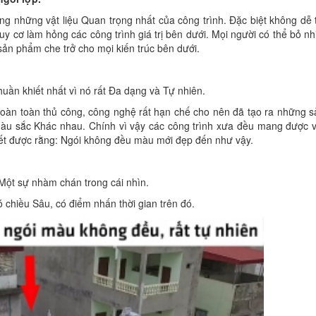
ong những vật liệu Quan trọng nhất của công trình. Đặc biệt không dễ 
uy cơ làm hỏng các công trình giá trị bên dưới. Mọi người có thể bỏ nh
 sản phẩm che trở cho mọi kiến trúc bên dưới.
uần khiết nhất vì nó rất Đa dạng và Tự nhiên.
hoàn toàn thủ công, công nghệ rất hạn chế cho nên đã tạo ra những 
àu sắc Khác nhau. Chính vì vậy các công trình xưa đều mang được v
iết được rằng: Ngói không đều màu mới đẹp đến như vậy.
Một sự nhàm chán trong cái nhìn.
ó chiều Sâu, có điểm nhấn thời gian trên đó.