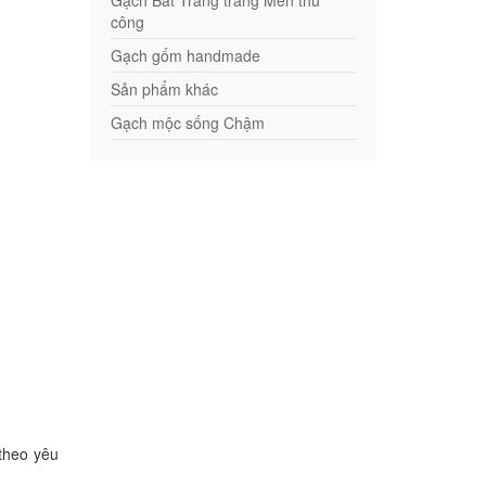
Gạch Bát Tràng tráng Men thủ
công
Gạch gốm handmade
Sản phẩm khác
Gạch mộc sống Chậm
 theo yêu