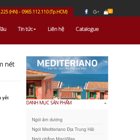
0
.225 (HN) - 0965.112.110 (Tp.HCM)
đâu
Tin tức
Liên hệ
Catalogue
m nét
 yết
DANH MỤC SẢN PHẨM
Ngói âm dương
Ngói Mediteriano Địa Trung Hải
Ngói phẳng ManVillas