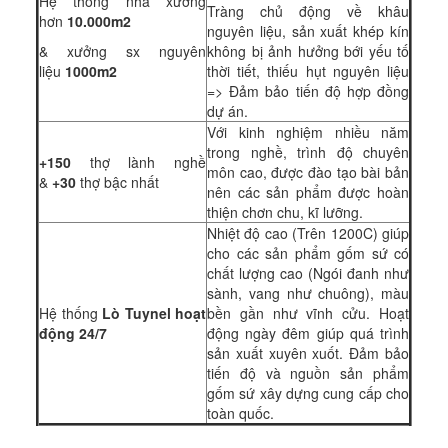
Hệ thống nhà xưởng
Tràng chủ động về khâu
hơn
10.000m2
nguyên liệu, sản xuất khép kín
& xưởng sx nguyên
không bị ảnh hưởng bới yếu tố
liệu
1000m2
thời tiết, thiếu hụt nguyên liệu
=> Đảm bảo tiến độ hợp đồng
dự án.
Với kinh nghiệm nhiều năm
trong nghề, trình độ chuyên
+150
thợ lành nghề
môn cao, được đào tạo bài bản
&
+30
thợ bậc nhất
nên các sản phẩm được hoàn
thiện chơn chu, kĩ lưỡng.
Nhiệt độ cao (Trên 1200C) giúp
cho các sản phẩm gốm sứ có
chất lượng cao (Ngói đanh như
sành, vang như chuông), màu
Hệ thống
Lò Tuynel hoạt
bền gần như vĩnh cửu. Hoạt
động 24/7
động ngày đêm giúp quá trình
sản xuất xuyên xuốt. Đảm bảo
tiến độ và nguồn sản phẩm
gốm sứ xây dựng cung cấp cho
toàn quốc.