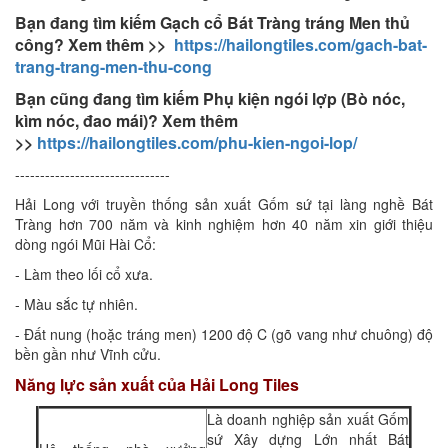
Bạn đang tìm kiếm Gạch cổ Bát Tràng tráng Men thủ
công? Xem thêm >>
https://hailongtiles.com/gach-bat-
trang-trang-men-thu-cong
Bạn cũng đang tìm kiếm Phụ kiện ngói lợp (Bò nóc,
kìm nóc, đao mái)? Xem thêm
>>
https://hailongtiles.com/phu-kien-ngoi-lop/
-------------------------------
Hải Long với truyền thống sản xuất Gốm sứ tại làng nghề Bát
Tràng hơn 700 năm và kinh nghiệm hơn 40 năm xin giới thiệu
dòng ngói Mũi Hài Cổ:
- Làm theo lối cổ xưa.
- Màu sắc tự nhiên.
- Đất nung (hoặc tráng men) 1200 độ C (gõ vang như chuông) độ
bền gần như Vĩnh cửu.
Năng lực sản xuất của Hải Long Tiles
Là doanh nghiệp sản xuất Gốm
sứ Xây dựng Lớn nhất Bát