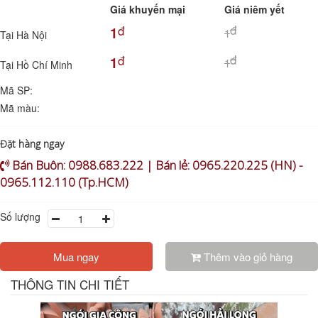
Giá khuyến mại
Giá niêm yết
đ
đ
1
1
Tại Hà Nội
đ
đ
1
1
Tại Hồ Chí Minh
Mã SP:
Mã màu:
Đặt hàng ngay
Bán Buôn: 0988.683.222 | Bán lẻ: 0965.220.225 (HN) -
0965.112.110 (Tp.HCM)
Số lượng
Mua ngay
Thêm vào giỏ hàng
THÔNG TIN CHI TIẾT