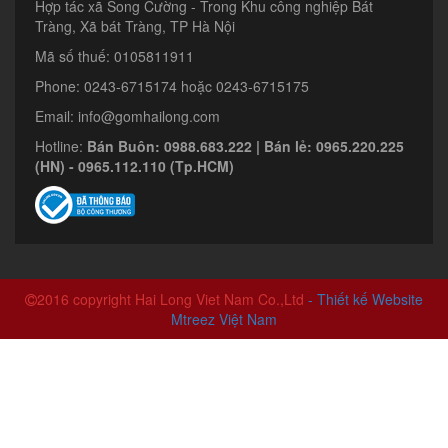
Hợp tác xã Song Cường - Trong Khu công nghiệp Bát
Tràng, Xã bát Tràng, TP Hà Nội
Mã số thuế: 0105811911
Phone: 0243-6715174 hoặc 0243-6715175
Email: info@gomhailong.com
Hotline:
Bán Buôn: 0988.683.222 | Bán lẻ: 0965.220.225
(HN) - 0965.112.110 (Tp.HCM)
2016 copyright Hai Long Viet Nam Co.,Ltd
- Thiết kế Website
Mtreez Việt Nam