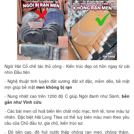
Ngói Hài Cổ chế tác thủ công - Kiến trúc đẹp có hồn ngay từ cái
nhìn Đầu tiên
- Nghệ thuật tinh luyện đất xương đất xít đặc, mềm dẻo, bề mặt
mịn giúp bề mặt
men không bị rạn
- Nung nhiệt cao trên 1200 độ C giúp Ngói đanh như Sành,
bền
gần như Vĩnh cửu
- Các bài men cổ hoả biến lên chất mộc mạc, tinh tế, tone màu tự
nhiên. Đặc biệt Hải Long Tiles có thể tuỳ biến màu men theo yêu
cầu của Chủ đầu tư, gia chủ, kiến trúc sư.
- Độ bền cao, độ hút nước thấp chống rạn men, chống thấm,