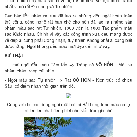
Thiên nhiên đầy màu sắc là vẻ đẹp Vĩnh cửu, vẻ đẹp thuần khiết
nhất vì nó rất Đa dạng và Tự nhiên.
Các bậc tiền nhân xa xưa đã tạo ra những viên ngói hoàn toàn
thủ công, công nghệ rất hạn chế cho nên đã tạo ra những sản
phẩm màu sắc rất Tự nhiên, 1000 viên là 1000 Tác phẩm màu
sắc Khác nhau. Chính vì vậy các công trình xưa đều mang được
vẻ đẹp ai cũng phải Công nhận, tuy nhiên Không phải ai cũng biết
được rằng: Ngói không đều màu mới đẹp đến như vậy.
SỰ THẬT:
- 1 mái ngói đều màu Tăm tắp => Trông sẽ
VÔ HỒN
- Một sự
nhàm chán trong cái nhìn.
- Ngói màu sắc Tự nhiên => Rất
CÓ HỒN
- Kiến trúc có chiều
Sâu, có điểm nhấn thời gian trên đó.
Cùng với đó, các dòng ngói mũi hài tại Hải Long tone màu cổ tự
nhiên lên chất riêng biệt cho kiến trúc gia chủ