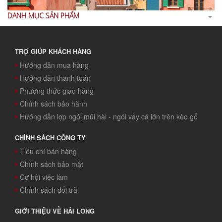
DANH MỤC SẢN PHẨM
TRỢ GIÚP KHÁCH HÀNG
Hướng dẫn mua hàng
Hướng dẫn thanh toán
Phương thức giao hàng
Chính sách bảo hành
Hướng dẫn lợp ngói mũi hài - ngói vảy cá lớn trên kèo gỗ
CHÍNH SÁCH CÔNG TY
Tiêu chí bán hàng
Chính sách bảo mật
Cơ hội việc làm
Chính sách đổi trả
GIỚI THIỆU VỀ HẢI LONG