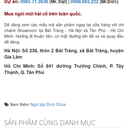
Dự án:
0985.71.3636
(Mr. Đạt) |
0988.683.222
(Mr.Đức)
Mua ngói mũi hài cổ trên toàn quốc.
Dễ dàng xem các mẫu mã sản phẩm ngay tại cửa hàng với chi
nhánh Showroom tại Bát Tràng - Hà Nội và Tân Phú - Hồ Chí
Minh. Hướng đi thuận tiện, có mặt đường lớn để xe và quay đầu
dễ dàng.
Hà Nội: Số 238, thôn 2 Bát Tràng, xã Bát Tràng, huyện
Gia Lâm
Hồ Chí Minh: Số 841 đường Trường Chinh, P. Tây
Thạnh, Q. Tân Phú
Xem thêm
Ngói lợp Đình Chùa
SẢN PHẨM CÙNG DANH MỤC