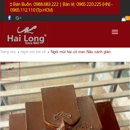
Bán Buôn: 0988.683.222 | Bán lẻ: 0965.220.225 (HN) -
0965.112.110 (Tp.HCM)
0
Toggle
navigati
Ngói mũi hài cổ men Nâu cánh gián
Trang chủ
Ngói mũi hài cổ