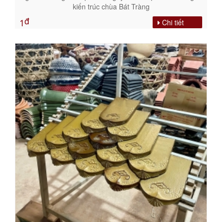
kiến trúc chùa Bát Tràng
đ
Chi tiết
1