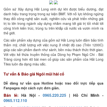
Gốm sứ Xây dựng Hải Long vinh dự khi được biểu dương, đạt
danh hiệu trang trọng trong sự kiện BMF. Với nỗ lực không ngừng
thay đổi công nghệ sản xuất, nghiên cứu và phát triển những giá
trị to lớn trong ngành xây dựng nhằm mang tới giá trị tốt nhất tới
công trình kiến trúc, trùng tu trên khắp cả nước và vươn mình ra
thế giới.
Các sản phẩm xây dựng của gốm sứ Hải Long luôn đảm bảo tính
thẩm mỹ, chất lượng với việc nung ở nhiệt độ cao (Trên 1200C)
giúp các sản phẩm đanh như sành, bền màu thách thức thời gian.
Với việc kế thừa truyền thống của Dòng họ Phạm Ngũ Chi - Bát
Tràng cùng hơn 40 bài men cổ giúp các sản phẩm của Hải Long
Tiles luôn đa dạng màu sắc.
Tư vấn & Báo giá Ngói mũi hài cổ
Dễ dàng tư vấn qua Hotline hoặc trao đổi trực tiếp qua
Fanpages một cách cực đơn giản.
Bán lẻ:
Hà Nội -
0965.220.225
| Hồ Chí Minh -
0965.112.110