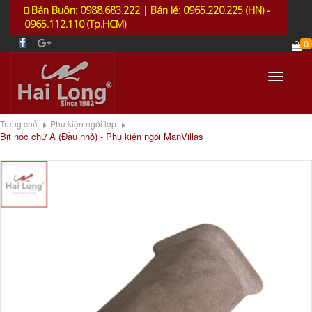
Bán Buôn: 0988.683.222 | Bán lẻ: 0965.220.225 (HN) -
0965.112.110 (Tp.HCM)
0
Toggle
navigati
Trang chủ
Phụ kiện ngói lợp
Bịt nóc chữ A (Đầu nhỏ) - Phụ kiện ngói ManVillas