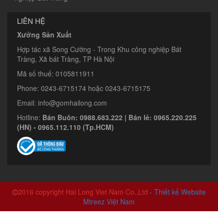
LIÊN HỆ
Xưởng Sản Xuất
Hợp tác xã Song Cường - Trong Khu công nghiệp Bát
Tràng, Xã bát Tràng, TP Hà Nội
Mã số thuế: 0105811911
Phone: 0243-6715174 hoặc 0243-6715175
Email: info@gomhailong.com
Hotline:
Bán Buôn: 0988.683.222 | Bán lẻ: 0965.220.225
(HN) - 0965.112.110 (Tp.HCM)
2016 copyright Hai Long Viet Nam Co.,Ltd
- Thiết kế Website
Mtreez Việt Nam