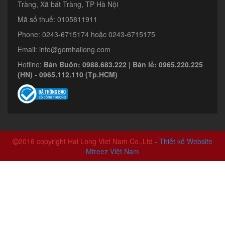
Tràng, Xã bát Tràng, TP Hà Nội
Mã số thuế: 0105811911
Phone: 0243-6715174 hoặc 0243-6715175
Email: info@gomhailong.com
Hotline:
Bán Buôn: 0988.683.222 | Bán lẻ: 0965.220.225
(HN) - 0965.112.110 (Tp.HCM)
2016 copyright Hai Long Viet Nam Co.,Ltd
- Thiết kế Website
Mtreez Việt Nam