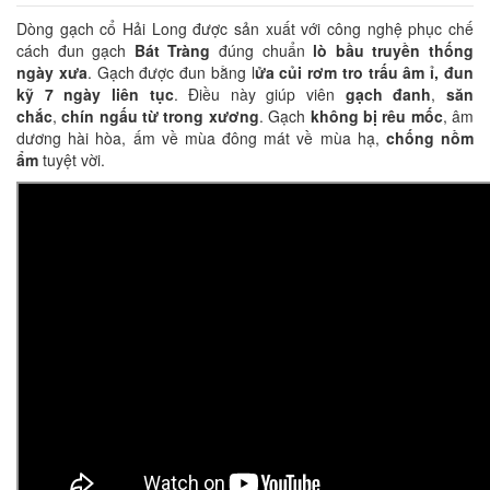
Dòng gạch cổ Hải Long được sản xuất với công nghệ phục chế
cách đun gạch
Bát Tràng
đúng chuẩn
lò bầu truyền thống
ngày xưa
. Gạch được đun bằng l
ửa củi rơm tro trấu âm ỉ, đun
kỹ 7 ngày liên tục
. Điều này giúp viên
gạch đanh
,
săn
chắc
,
chín ngấu từ trong xương
. Gạch
không bị rêu mốc
, âm
dương hài hòa, ấm về mùa đông mát về mùa hạ,
chống nồm
ẩm
tuyệt vời.