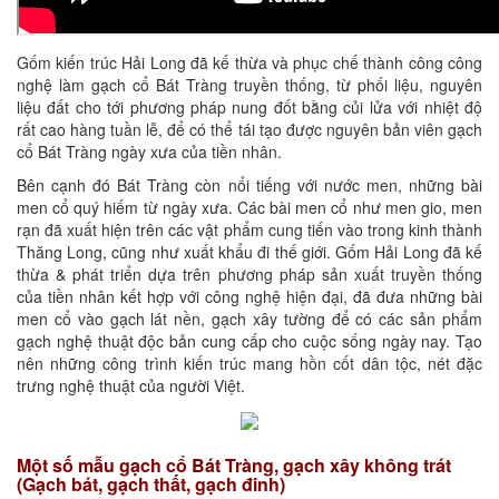
Gốm kiến trúc Hải Long đã kế thừa và phục chế thành công công
nghệ làm gạch cổ Bát Tràng truyền thống, từ phối liệu, nguyên
liệu đất cho tới phương pháp nung đốt bằng củi lửa với nhiệt độ
rất cao hàng tuần lễ, để có thể tái tạo được nguyên bản viên gạch
cổ Bát Tràng ngày xưa của tiền nhân.
Bên cạnh đó Bát Tràng còn nổi tiếng với nước men,
những
bài
men cổ quý hiếm từ ngày xưa. Các bài men cổ như men gio, men
rạn đã xuất hiện trên các vật phẩm cung tiến vào trong kinh thành
Thăng Long, cũng như xuất khẩu đi thế giới. Gốm Hải Long đã kế
thừa & phát triển dựa trên phương pháp sản xuất truyền thống
của tiền nhân kết hợp với công nghệ hiện đại, đã đưa những bài
men cổ vào gạch lát nền, gạch xây tường để có các sản phẩm
gạch nghệ thuật độc bản cung cấp cho cuộc sống ngày nay. Tạo
nên những công trình kiến trúc mang hồn cốt dân tộc, nét đặc
trưng nghệ thuật của người Việt.
Một số mẫu gạch cổ Bát Tràng, gạch xây không trát
(Gạch bát, gạch thất, gạch đinh)