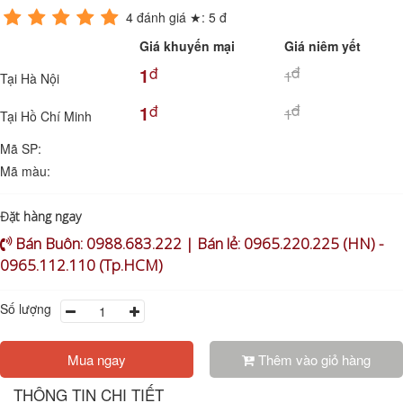
4
đánh giá ★:
5
đ
Giá khuyến mại
Giá niêm yết
đ
đ
1
1
Tại Hà Nội
đ
đ
1
1
Tại Hồ Chí Minh
Mã SP:
Mã màu:
Đặt hàng ngay
Bán Buôn: 0988.683.222 | Bán lẻ: 0965.220.225 (HN) -
0965.112.110 (Tp.HCM)
Số lượng
Mua ngay
Thêm vào giỏ hàng
THÔNG TIN CHI TIẾT