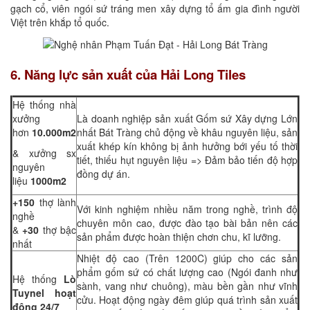
gạch cổ, viên ngói sứ tráng men xây dựng tổ ấm gia đình người
Việt trên khắp tổ quốc.
6. Năng lực sản xuất của Hải Long Tiles
Hệ thống nhà
xưởng
Là doanh nghiệp sản xuất Gốm sứ Xây dựng Lớn
hơn
10.000m2
nhất Bát Tràng chủ động về khâu nguyên liệu, sản
xuất khép kín không bị ảnh hưởng bới yếu tố thời
& xưởng sx
tiết, thiếu hụt nguyên liệu => Đảm bảo tiến độ hợp
nguyên
đồng dự án.
liệu
1000m2
+150
thợ lành
Với kinh nghiệm nhiều năm trong nghề, trình độ
nghề
chuyên môn cao, được đào tạo bài bản nên các
&
+30
thợ bậc
sản phẩm được hoàn thiện chơn chu, kĩ lưỡng.
nhất
Nhiệt độ cao (Trên 1200C) giúp cho các sản
phẩm gốm sứ có chất lượng cao (Ngói đanh như
Hệ thống
Lò
sành, vang như chuông), màu bền gần như vĩnh
Tuynel hoạt
cửu. Hoạt động ngày đêm giúp quá trình sản xuất
động 24/7