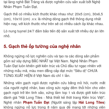
tại làng nghề Bát Tràng và được nghiên cứu sản xuất bởi Nghệ
Nhân Phạm Tuấn Đạt.
Gạch thẻ có nhiều kích thước khác nhau như: 20x5 (cm), 30x6,5
(cm), 10x10 (cm) .v.v. là những dòng gạch thẻ thông dụng nhất
hiện nay, với kích thước như trên sẽ có nhiều cách ốp khác nhau.
Lò nung tuynel 24/7 đảm bảo tiến độ sản xuất tới nhiều dự án lớn
nhỏ.
5. Gạch thẻ ốp tường của nghệ nhân
Không ngừng nỗ lực nghiên cứu và tạo ra các dòng sản phẩm
gốm sứ xây dựng BẬC NHẤT tại Việt Nam. Nghệ Nhân Phạm
Tuấn Đạt luôn khiến giới kiến trúc và Chủ đầu tư ngạc nhiên với
những mẫu mã, màu men đẳng cấp đạt mức "Siêu dị" CHƯA
TỪNG XUẤT HIỆN ở Việt Nam dù chỉ 1 lần.
Những viên gạch ngói được nghiên cứu bằng mồ hôi, nước mắt
của người nghệ nhân, bao công sức ngày đêm thổi hồn cho viên
gạch ngói trở lên tinh xảo, xứng tầm top 1 và được giới kiến trúc
đánh giá "Hải Long Tiles - Nhà thiết kế thời trang Kiến trúc Việt".
Nghệ nhân
Phạm Tuấn Đạt
(Người sáng lập
Hải Long Tiles
)
không ngừng nỗ lực trong 8 năm qua để mang tới những viên