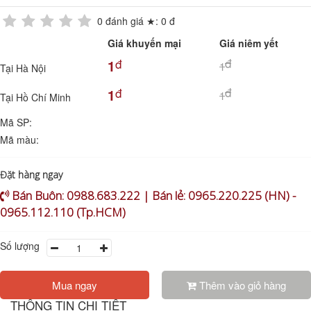
0
đánh giá ★:
0
đ
Giá khuyến mại
Giá niêm yết
đ
đ
1
1
Tại Hà Nội
đ
đ
1
1
Tại Hồ Chí Minh
Mã SP:
Mã màu:
Đặt hàng ngay
Bán Buôn: 0988.683.222 | Bán lẻ: 0965.220.225 (HN) -
0965.112.110 (Tp.HCM)
Số lượng
Mua ngay
Thêm vào giỏ hàng
THÔNG TIN CHI TIẾT