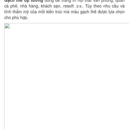
Gạch thẻ ốp tường
dùng để trang trí nội thất văn phòng, quán
cà phê, nhà hàng, khách sạn, resoft .v.v.. Tùy theo nhu cầu và
tính thẩm mỹ của mỗi kiến trúc mà màu gạch thẻ được lựa chọn
cho phù hợp.