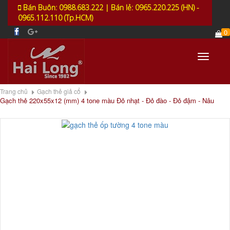
Bán Buôn: 0988.683.222 | Bán lẻ: 0965.220.225 (HN) -
0965.112.110 (Tp.HCM)
0
Toggle
navigati
Trang chủ
Gạch thẻ giả cổ
Gạch thẻ 220x55x12 (mm) 4 tone màu Đỏ nhạt - Đỏ đào - Đỏ đậm - Nâu