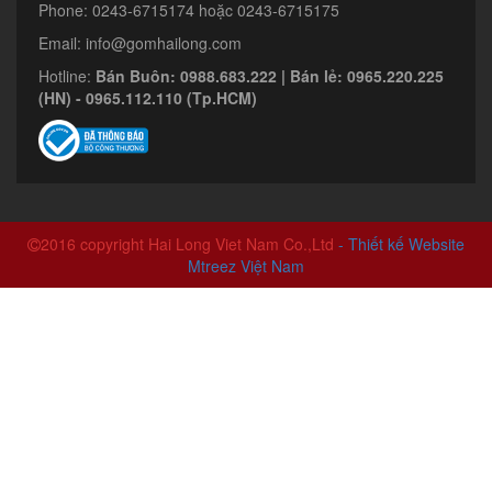
Phone: 0243-6715174 hoặc 0243-6715175
Email: info@gomhailong.com
Hotline:
Bán Buôn: 0988.683.222 | Bán lẻ: 0965.220.225
(HN) - 0965.112.110 (Tp.HCM)
2016 copyright Hai Long Viet Nam Co.,Ltd
- Thiết kế Website
Mtreez Việt Nam