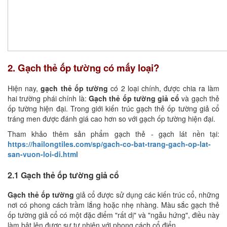
2. Gạch thẻ ốp tường có mấy loại?
Hiện nay,
gạch thẻ ốp tường
có 2 loại chính, được chia ra làm
hai trường phái chính là:
Gạch thẻ ốp tường giả cổ
và gạch thẻ
ốp tường hiện đại. Trong giới kiến trúc gạch thẻ ốp tường giả cổ
tráng men được đánh giá cao hơn so với gạch ốp tường hiện đại.
Tham khảo thêm sản phẩm gạch thẻ - gạch lát nền tại:
https://hailongtiles.com/sp/gach-co-bat-trang-gach-op-lat-
san-vuon-loi-di.html
2.1 Gạch thẻ ốp tường giả cổ
Gạch thẻ ốp tường
giả cổ được sử dụng các kiến trúc cổ, những
nơi có phong cách trầm lắng hoặc nhẹ nhàng. Màu sắc gạch thẻ
ốp tường giả cổ có một đặc điểm "rất dị" và "ngẫu hứng", điều này
làm bật lên được sự tự nhiên với phong cách cổ điển.