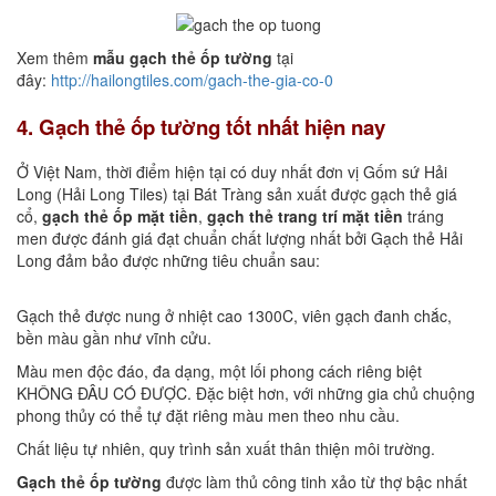
Xem thêm
mẫu gạch thẻ ốp tường
tại
đây:
http://hailongtiles.com/gach-the-gia-co-0
4. Gạch thẻ ốp tường tốt nhất hiện nay
Ở Việt Nam, thời điểm hiện tại có duy nhất đơn vị Gốm sứ Hải
Long (Hải Long Tiles) tại Bát Tràng sản xuất được gạch thẻ giá
cổ,
gạch thẻ ốp mặt tiền
,
gạch thẻ trang trí mặt tiền
tráng
men được đánh giá đạt chuẩn chất lượng nhất bởi Gạch thẻ Hải
Long đảm bảo được những tiêu chuẩn sau:
Gạch thẻ được nung ở nhiệt cao 1300C, viên gạch đanh chắc,
bền màu gần như vĩnh cửu.
Màu men độc đáo, đa dạng, một lối phong cách riêng biệt
KHÔNG ĐÂU CÓ ĐƯỢC. Đặc biệt hơn, với những gia chủ chuộng
phong thủy có thể tự đặt riêng màu men theo nhu cầu.
Chất liệu tự nhiên, quy trình sản xuất thân thiện môi trường.
Gạch thẻ ốp tường
được làm thủ công tinh xảo từ thợ bậc nhất