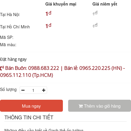
Giá khuyến mại
Giá niêm yết
đ
đ
1
1
Tại Hà Nội
đ
đ
1
1
Tại Hồ Chí Minh
Mã SP:
Mã màu:
Đặt hàng ngay
Bán Buôn: 0988.683.222 | Bán lẻ: 0965.220.225 (HN) -
0965.112.110 (Tp.HCM)
Số lượng
Mua ngay
Thêm vào giỏ hàng
THÔNG TIN CHI TIẾT
Những điều cần biết về Gạch thẻ ốp tường