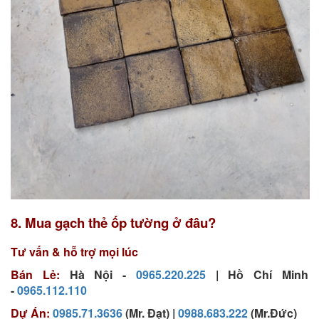
8. Mua gạch thẻ ốp tường ở đâu?
Tư vấn & hỗ trợ mọi lúc
Bán Lẻ:
Hà Nội -
0965.220.225
| Hồ Chí Minh
-
0965.112.110
Dự Án:
0985.71.3636
(Mr. Đạt) |
0988.683.222
(Mr.Đức)