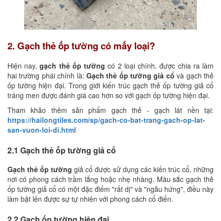
2. Gạch thẻ ốp tường có mấy loại?
Hiện nay,
gạch thẻ ốp tường
có 2 loại chính, được chia ra làm
hai trường phái chính là:
Gạch thẻ ốp tường giả cổ
và gạch thẻ
ốp tường hiện đại. Trong giới kiến trúc gạch thẻ ốp tường giả cổ
tráng men được đánh giá cao hơn so với gạch ốp tường hiện đại.
Tham khảo thêm sản phẩm gạch thẻ - gạch lát nền tại:
https://hailongtiles.com/sp/gach-co-bat-trang-gach-op-lat-
san-vuon-loi-di.html
2.1 Gạch thẻ ốp tường giả cổ
Gạch thẻ ốp tường
giả cổ được sử dụng các kiến trúc cổ, những
nơi có phong cách trầm lắng hoặc nhẹ nhàng. Màu sắc gạch thẻ
ốp tường giả cổ có một đặc điểm "rất dị" và "ngẫu hứng", điều này
làm bật lên được sự tự nhiên với phong cách cổ điển.
2.2 Gạch ốp tường hiện đại