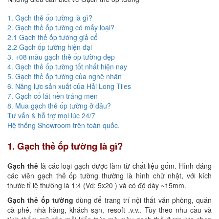
1. Gạch thẻ ốp tường là gì?
2. Gạch thẻ ốp tường có mấy loại?
2.1 Gạch thẻ ốp tường giả cổ
2.2 Gạch ốp tường hiện đại
3. +08 mẫu gạch thẻ ốp tường đẹp
4. Gạch thẻ ốp tường tốt nhất hiện nay
5. Gạch thẻ ốp tường của nghệ nhân
6. Năng lực sản xuất của Hải Long Tiles
7. Gạch cổ lát nền tráng men
8. Mua gạch thẻ ốp tường ở đâu?
Tư vấn & hỗ trợ mọi lúc 24/7
Hệ thống Showroom trên toàn quốc.
1. Gạch thẻ ốp tường là gì?
Gạch thẻ
là các loại gạch được làm từ chất liệu gốm. Hình dáng
các viên gạch thẻ ốp tường thường là hình chữ nhật, với kích
thước tỉ lệ thường là 1:4 (Vd: 5x20 ) và có độ dày ~15mm.
Gạch thẻ ốp tường
dùng để trang trí nội thất văn phòng, quán
cà phê, nhà hàng, khách sạn, resoft .v.v.. Tùy theo nhu cầu và