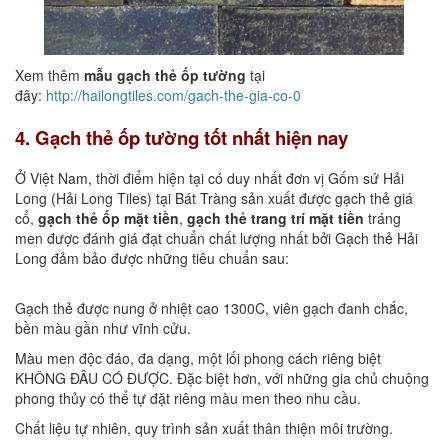
Xem thêm
mẫu gạch thẻ ốp tường
tại
đây:
http://hailongtiles.com/gach-the-gia-co-0
4. Gạch thẻ ốp tường tốt nhất hiện nay
Ở Việt Nam, thời điểm hiện tại có duy nhất đơn vị Gốm sứ Hải
Long (Hải Long Tiles) tại Bát Tràng sản xuất được gạch thẻ giá
cổ,
gạch thẻ ốp mặt tiền
,
gạch thẻ trang trí mặt tiền
tráng
men được đánh giá đạt chuẩn chất lượng nhất bởi Gạch thẻ Hải
Long đảm bảo được những tiêu chuẩn sau:
Gạch thẻ được nung ở nhiệt cao 1300C, viên gạch đanh chắc,
bền màu gần như vĩnh cửu.
Màu men độc đáo, đa dạng, một lối phong cách riêng biệt
KHÔNG ĐÂU CÓ ĐƯỢC. Đặc biệt hơn, với những gia chủ chuộng
phong thủy có thể tự đặt riêng màu men theo nhu cầu.
Chất liệu tự nhiên, quy trình sản xuất thân thiện môi trường.