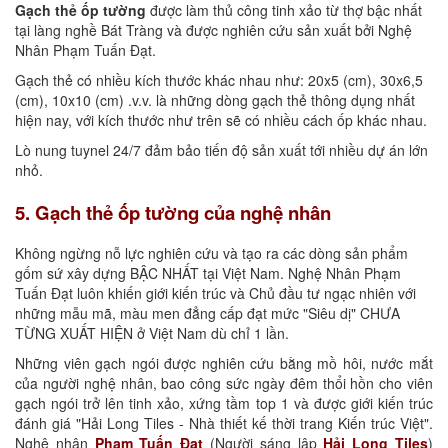
Gạch thẻ ốp tường
được làm thủ công tinh xảo từ thợ bậc nhất
tại làng nghề Bát Tràng và được nghiên cứu sản xuất bởi Nghệ
Nhân Phạm Tuấn Đạt.
Gạch thẻ có nhiều kích thước khác nhau như: 20x5 (cm), 30x6,5
(cm), 10x10 (cm) .v.v. là những dòng gạch thẻ thông dụng nhất
hiện nay, với kích thước như trên sẽ có nhiều cách ốp khác nhau.
Lò nung tuynel 24/7 đảm bảo tiến độ sản xuất tới nhiều dự án lớn
nhỏ.
5. Gạch thẻ ốp tường của nghệ nhân
Không ngừng nỗ lực nghiên cứu và tạo ra các dòng sản phẩm
gốm sứ xây dựng BẬC NHẤT tại Việt Nam. Nghệ Nhân Phạm
Tuấn Đạt luôn khiến giới kiến trúc và Chủ đầu tư ngạc nhiên với
những mẫu mã, màu men đẳng cấp đạt mức "Siêu dị" CHƯA
TỪNG XUẤT HIỆN ở Việt Nam dù chỉ 1 lần.
Những viên gạch ngói được nghiên cứu bằng mồ hôi, nước mắt
của người nghệ nhân, bao công sức ngày đêm thổi hồn cho viên
gạch ngói trở lên tinh xảo, xứng tầm top 1 và được giới kiến trúc
đánh giá "Hải Long Tiles - Nhà thiết kế thời trang Kiến trúc Việt".
Nghệ nhân
Phạm Tuấn Đạt
(Người sáng lập
Hải Long Tiles
)