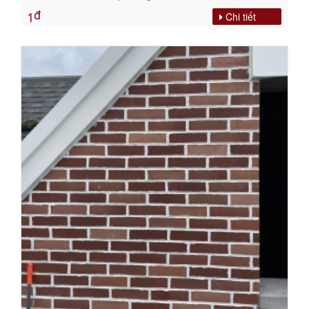
đ
Chi tiết
1