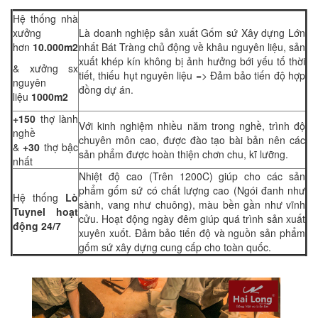
Hệ thống nhà
xưởng
Là doanh nghiệp sản xuất Gốm sứ Xây dựng Lớn
hơn
10.000m2
nhất Bát Tràng chủ động về khâu nguyên liệu, sản
xuất khép kín không bị ảnh hưởng bới yếu tố thời
& xưởng sx
tiết, thiếu hụt nguyên liệu => Đảm bảo tiến độ hợp
nguyên
đồng dự án.
liệu
1000m2
+150
thợ lành
Với kinh nghiệm nhiều năm trong nghề, trình độ
nghề
chuyên môn cao, được đào tạo bài bản nên các
&
+30
thợ bậc
sản phẩm được hoàn thiện chơn chu, kĩ lưỡng.
nhất
Nhiệt độ cao (Trên 1200C) giúp cho các sản
phẩm gốm sứ có chất lượng cao (Ngói đanh như
Hệ thống
Lò
sành, vang như chuông), màu bền gần như vĩnh
Tuynel hoạt
cửu. Hoạt động ngày đêm giúp quá trình sản xuất
động 24/7
xuyên xuốt. Đảm bảo tiến độ và nguồn sản phẩm
gốm sứ xây dựng cung cấp cho toàn quốc.