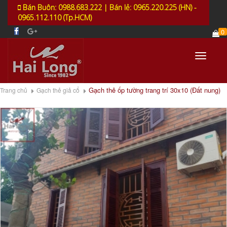
Bán Buôn: 0988.683.222 | Bán lẻ: 0965.220.225 (HN) -
0965.112.110 (Tp.HCM)
0
Toggle
navigati
Gạch thẻ ốp tường trang trí 30x10 (Đất nung)
Trang chủ
Gạch thẻ giả cổ