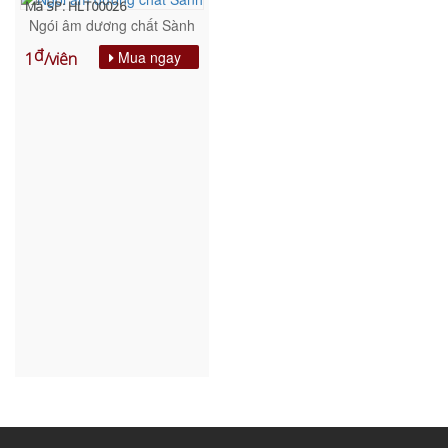
Mã SP: HLT00026
Ngói âm dương chất Sành
đ
Mua ngay
1
/viên