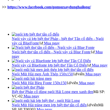
>>
https://www.facebook.com/gomsuxaydunghailong/
Ngói vảy cá lợp biệt thự Pháp - biệt thự Tân cổ điển - Ngói
vảy cá BlueFonte
1
đ
Mua ngay
Ngói biệt thự tân cổ điển - Ngói vảy cá Blue Fonte
1
đ
Mua
ngay
Ngói vảy cá Bluefonte lợp biệt thự Tân Cổ Điển
1
đ
Mua ngay
Ngói Mũi Hài men Ánh Thép 150x150
1
đ
/viên
Mua ngay
Ngói Mũi Hài Bleu Fonte 150x150
1
đ
/viên
Mua ngay
Biệt thự Pháp cổ dùng ngói Hải Long men xanh đen
Mã SP:
VC-02
Mua ngay
Ngói Mũi Hài tráng men lợp biệt thự tân cổ điển
1
đ
/viên
Mã
SP: HLT00303
Mua ngay