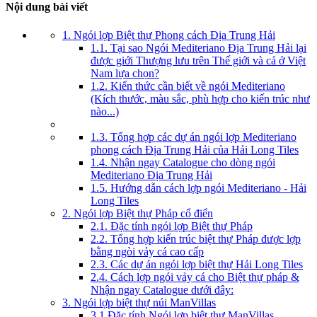
Nội dung bài viết
1. Ngói lợp Biệt thự Phong cách Địa Trung Hải
1.1. Tại sao Ngói Mediteriano Địa Trung Hải lại
được giới Thượng lưu trên Thế giới và cả ở Việt
Nam lựa chọn?
1.2. Kiến thức cần biết về ngói Mediteriano
(Kích thước, màu sắc, phù hợp cho kiến trúc như
nào...)
1.3. Tổng hợp các dự án ngói lợp Mediteriano
phong cách Địa Trung Hải của Hải Long Tiles
1.4. Nhận ngay Catalogue cho dòng ngói
Mediteriano Địa Trung Hải
1.5. Hướng dẫn cách lợp ngói Mediteriano - Hải
Long Tiles
2. Ngói lợp Biệt thự Pháp cổ điển
2.1. Đặc tính ngói lợp Biệt thự Pháp
2.2. Tổng hợp kiến trúc biệt thự Pháp được lợp
bằng ngòi vảy cá cao cấp
2.3. Các dự án ngói lợp biệt thự Hải Long Tiles
2.4. Cách lợp ngói vảy cá cho Biệt thự pháp &
Nhận ngay Catalogue dưới đây:
3. Ngói lợp biệt thự núi ManVillas
3.1 Đặc tính Ngói lợp biệt thự ManVillas