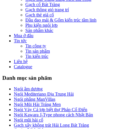
Gạch cổ Bát Tràng
Gạch thông gió trang trí
Gạch thẻ giả cổ
Đầu đao mái & Gốm kiến trúc tâm linh
Phụ kiện ngói lợp
Sản phẩm khác
Mua ở đâu
Tin tức
Tin công ty
Tin sản phẩm
Tin kiến trúc
Liên hệ
Catalogue
Danh mục sản phẩm
Ngói âm dương
Ngói Mediteriano Địa Trung Hải
Ngói phẳng ManVillas
Ngói Mũi Hài Tráng Men
Ngói Vảy Cá lợp biệt thự Pháp Cổ Điển
Ngói Kawara J-Type phong cách Nhật Bản
Ngói mũi hài cổ
Gạch xây không trát Hải Long Bát Tràng