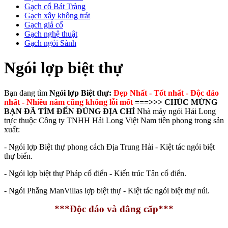
Gạch cổ Bát Tràng
Gạch xây không trát
Gạch giả cổ
Gạch nghệ thuật
Gạch ngói Sành
Ngói lợp biệt thự
Bạn đang tìm
Ngói lợp Biệt thự:
Đẹp Nhất - Tốt nhất - Độc đáo
nhất - Nhiều năm cũng không lỗi mốt
===>>> CHÚC MỪNG
BẠN ĐÃ TÌM ĐẾN ĐÚNG ĐỊA CHỈ
Nhà máy ngói Hải Long
trực thuộc Công ty TNHH Hải Long Việt Nam tiên phong trong sản
xuất:
- Ngói lợp Biệt thự phong cách Địa Trung Hải - Kiệt tác ngói biệt
thự biển.
- Ngói lợp biệt thự Pháp cổ điển - Kiến trúc Tân cổ điển.
- Ngói Phẳng ManVillas lợp biệt thự - Kiệt tác ngói biệt thự núi.
***Độc đáo và đẳng cấp***