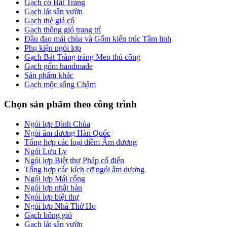
Gạch cổ Bát Tràng
Gạch lát sân vườn
Gạch thẻ giả cổ
Gạch thông gió trang trí
Đầu đao mái chùa và Gốm kiến trúc Tâm linh
Phụ kiện ngói lợp
Gạch Bát Tràng tráng Men thủ công
Gạch gốm handmade
Sản phẩm khác
Gạch mộc sống Chậm
Chọn sản phẩm theo công trình
Ngói lợp Đình Chùa
Ngói âm dương Hàn Quốc
Tổng hợp các loại diềm Âm dương
Ngói Lưu Ly
Ngói lợp Biệt thự Pháp cổ điển
Tổng hợp các kích cỡ ngói âm dương
Ngói lợp Mái cổng
Ngói lợp nhật bản
Ngói lợp biệt thự
Ngói lợp Nhà Thờ Họ
Gạch bông gió
Gạch lát sân vườn