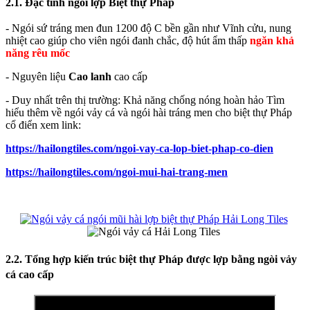
2.1. Đặc tính ngói lợp Biệt thự Pháp
- Ngói sứ tráng men đun 1200 độ C bền gần như Vĩnh cửu, nung
nhiệt cao giúp cho viên ngói đanh chắc, độ hút ẩm thấp
ngăn
khả
năng rêu mốc
- Nguyên liệu
Cao lanh
cao cấp
- Duy nhất trên thị trường: Khả năng chống nóng hoàn hảo Tìm
hiểu thêm về ngói vảy cá và ngói hài tráng men cho biệt thự Pháp
cổ điển xem link:
https://hailongtiles.com/ngoi-vay-ca-lop-biet-phap-co-dien
https://hailongtiles.com/ngoi-mui-hai-trang-men
2.2. Tổng hợp kiến trúc biệt thự Pháp được lợp bằng ngòi vảy
cá cao cấp