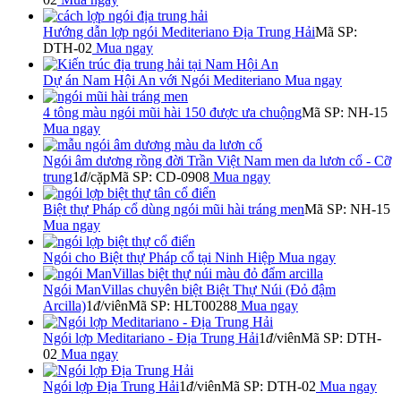
Hướng dẫn lợp ngói Mediteriano Địa Trung Hải
Mã SP:
DTH-02
Mua ngay
Dự án Nam Hội An với Ngói Mediteriano
Mua ngay
4 tông màu ngói mũi hài 150 được ưa chuộng
Mã SP: NH-15
Mua ngay
Ngói âm dương rồng đời Trần Việt Nam men da lươn cổ - Cỡ
trung
1
đ
/cặp
Mã SP: CD-0908
Mua ngay
Biệt thự Pháp cổ dùng ngói mũi hài tráng men
Mã SP: NH-15
Mua ngay
Ngói cho Biệt thự Pháp cổ tại Ninh Hiệp
Mua ngay
Ngói ManVillas chuyên biệt Biệt Thự Núi (Đỏ đậm
Arcilla)
1
đ
/viên
Mã SP: HLT00288
Mua ngay
Ngói lợp Meditariano - Địa Trung Hải
1
đ
/viên
Mã SP: DTH-
02
Mua ngay
Ngói lợp Địa Trung Hải
1
đ
/viên
Mã SP: DTH-02
Mua ngay