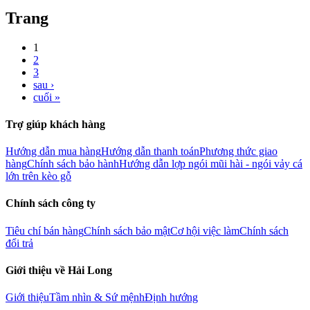
Trang
1
2
3
sau ›
cuối »
Trợ giúp khách hàng
Hướng dẫn mua hàng
Hướng dẫn thanh toán
Phương thức giao
hàng
Chính sách bảo hành
Hướng dẫn lợp ngói mũi hài - ngói vảy cá
lớn trên kèo gỗ
Chính sách công ty
Tiêu chí bán hàng
Chính sách bảo mật
Cơ hội việc làm
Chính sách
đổi trả
Giới thiệu về Hải Long
Giới thiệu
Tầm nhìn & Sứ mệnh
Định hướng