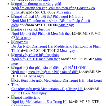
Ngói âm dương sen kép, chữ thọ men vàng Golden - cỡ
trung
1
đ
/cặp
Mã SP: CD-0302
Mua ngay
Ngói Mũi Hài tráng men sứ lợp Biệt thự Pháp tân cổ
điển
1
đ
/viên
Mã SP: HLT00304
Mua ngay
Ngói lợp biệt thự Pháp cổ Men ánh thép
1
đ
/viên
Mã SP: VC-
02
Mua ngay
Dự Án Ngói Địa Trung Hải Mediteriano Hải Long tại Phan
Thiết
1
đ
/viên
Mã SP: HLT00112
Mua ngay
Ngói Vảy Cá 150 men Ánh thép
1
đ
/viên
Mã SP: VC-02
Mua
ngay
Ngói tráng men lợp biệt thự Pháp tân cổ điển
1
đ
/viên
Mã SP:
HLT00306
Mua ngay
Các tông màu ngói Mediteriano - Địa Trung Hải
1
đ
/viên
Mã
SP: DTH-02
Mua ngay
Ngói lợp Meditariano - Địa Trung Hải
1
đ
/viên
Mã SP: DTH-
02
Mua ngay