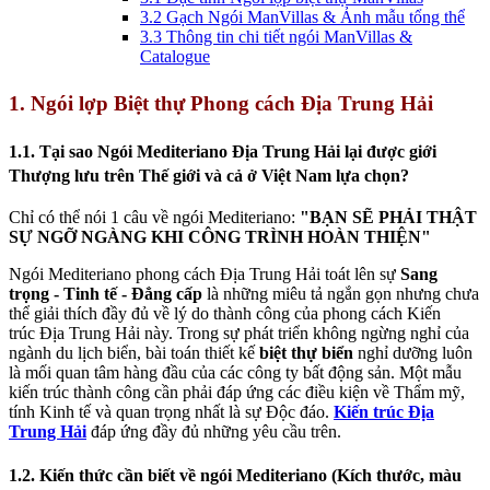
3.2 Gạch Ngói ManVillas & Ảnh mẫu tổng thể
3.3 Thông tin chi tiết ngói ManVillas &
Catalogue
1. Ngói lợp Biệt thự Phong cách Địa Trung Hải
1.1. Tại sao Ngói Mediteriano Địa Trung Hải lại được giới
Thượng lưu trên Thế giới và cả ở Việt Nam lựa chọn?
Chỉ có thể nói 1 câu về ngói Mediteriano:
"BẠN SẼ PHẢI THẬT
SỰ NGỠ NGÀNG KHI CÔNG TRÌNH HOÀN THIỆN"
Ngói Mediteriano phong cách Địa Trung Hải toát lên sự
Sang
trọng - Tinh tế - Đẳng cấp
là những miêu tả ngắn gọn nhưng chưa
thể giải thích đầy đủ về lý do thành công của phong cách Kiến
trúc Địa Trung Hải này. Trong sự phát triển không ngừng nghỉ của
ngành du lịch biển, bài toán thiết kế
biệt thự biển
nghỉ dưỡng luôn
là mối quan tâm hàng đầu của các công ty bất động sản. Một mẫu
kiến trúc thành công cần phải đáp ứng các điều kiện về Thẩm mỹ,
tính Kinh tế và quan trọng nhất là sự Độc đáo.
Kiến trúc Địa
Trung Hải
đáp ứng đầy đủ những yêu cầu trên.
1.2.
Kiến thức cần biết về ngói Mediteriano (Kích thước, màu