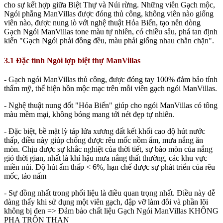
cho sự kết hợp giữa Biệt Thự và Núi rừng. Những viên Gạch mộc,
Ngói phẳng ManVillas được đóng thủ công, không viên nào giống
viên nào, được nung lò với nghệ thuật Hỏa Biến, tạo nên dòng
Gạch Ngói ManVillas tone màu tự nhiên, có chiều sâu, phá tan định
kiến "Gạch Ngói phải đồng đều, màu phải giống nhau chằn chặn".
3.1 Đặc tính Ngói lợp biệt thự ManVillas
- Gạch ngói ManVillas thủ công, được đóng tay 100% đảm bảo tính
thẩm mỹ, thể hiện hồn mộc mạc trên mỗi viên gạch ngói ManVillas.
- Nghệ thuật nung đốt "Hỏa Biến" giúp cho ngói ManVillas có tông
màu mềm mại, không bóng mang tới nét đẹp tự nhiên.
- Đặc biệt, bề mặt lỳ táp lửa xương đất kết khối cao độ hút nước
thấp, điều này giúp chống được rêu mốc nồm ẩm, mưa nắng ăn
mòn. Chịu được sự khắc nghiệt của thời tiết, sự bào mòn của nắng
gió thời gian, nhất là khí hậu mưa nắng thất thường, các khu vực
miền núi. Độ hút ẩm thấp < 6%, hạn chế được sự phát triển của rêu
mốc, tảo nấm
- Sự đồng nhất trong phối liệu là điều quan trọng nhất. Điều này dễ
dàng thấy khi sử dụng một viên gạch, đập vỡ làm đôi và phần lõi
không bị đen => Đảm bảo chất liệu Gạch Ngói ManVillas KHÔNG
PHA TRỘN THAN