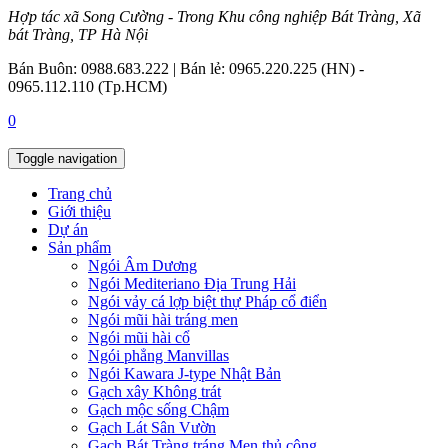
Hợp tác xã Song Cường - Trong Khu công nghiệp Bát Tràng, Xã
bát Tràng, TP Hà Nội
Bán Buôn: 0988.683.222 | Bán lẻ: 0965.220.225 (HN) -
0965.112.110 (Tp.HCM)
0
Toggle navigation
Trang chủ
Giới thiệu
Dự án
Sản phẩm
Ngói Âm Dương
Ngói Mediteriano Địa Trung Hải
Ngói vảy cá lợp biệt thự Pháp cổ điển
Ngói mũi hài tráng men
Ngói mũi hài cổ
Ngói phẳng Manvillas
Ngói Kawara J-type Nhật Bản
Gạch xây Không trát
Gạch mộc sống Chậm
Gạch Lát Sân Vườn
Gạch Bát Tràng tráng Men thủ công